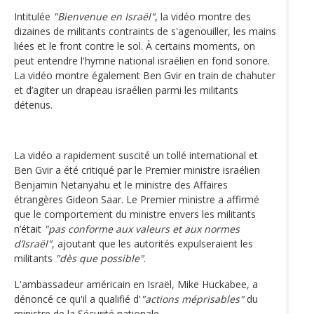
Intitulée
"Bienvenue en Israël"
, la vidéo montre des
dizaines de militants contraints de s'agenouiller, les mains
liées et le front contre le sol. À certains moments, on
peut entendre l'hymne national israélien en fond sonore.
La vidéo montre également Ben Gvir en train de chahuter
et d’agiter un drapeau israélien parmi les militants
détenus.
La vidéo a rapidement suscité un tollé international et
Ben Gvir a été critiqué par le Premier ministre israélien
Benjamin Netanyahu et le ministre des Affaires
étrangères Gideon Saar. Le Premier ministre a affirmé
que le comportement du ministre envers les militants
n’était
"pas conforme aux valeurs et aux normes
d’Israël"
, ajoutant que les autorités expulseraient les
militants
"dès que possible"
.
L'ambassadeur américain en Israël, Mike Huckabee, a
dénoncé ce qu'il a qualifié d'
"actions méprisables"
du
ministre de la Sécurité nationale.