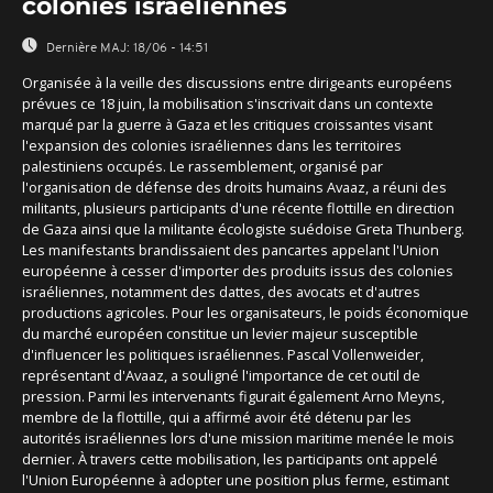
colonies israéliennes
Dernière MAJ:
18/06 - 14:51
Organisée à la veille des discussions entre dirigeants européens
prévues ce 18 juin, la mobilisation s'inscrivait dans un contexte
marqué par la guerre à Gaza et les critiques croissantes visant
l'expansion des colonies israéliennes dans les territoires
palestiniens occupés. Le rassemblement, organisé par
l'organisation de défense des droits humains Avaaz, a réuni des
militants, plusieurs participants d'une récente flottille en direction
de Gaza ainsi que la militante écologiste suédoise Greta Thunberg.
Les manifestants brandissaient des pancartes appelant l'Union
européenne à cesser d'importer des produits issus des colonies
israéliennes, notamment des dattes, des avocats et d'autres
productions agricoles. Pour les organisateurs, le poids économique
du marché européen constitue un levier majeur susceptible
d'influencer les politiques israéliennes. Pascal Vollenweider,
représentant d'Avaaz, a souligné l'importance de cet outil de
pression. Parmi les intervenants figurait également Arno Meyns,
membre de la flottille, qui a affirmé avoir été détenu par les
autorités israéliennes lors d'une mission maritime menée le mois
dernier. À travers cette mobilisation, les participants ont appelé
l'Union Européenne à adopter une position plus ferme, estimant