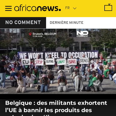
Passer
au
contenu
principal
NO COMMENT
DERNIÈRE MINUTE
0
seconds
Belgique : des militants exhortent
of
0
l’UE à bannir les produits des
seconds