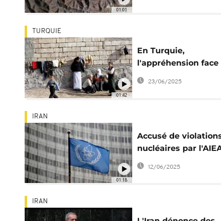
rapport européen
01:01
TURQUIE
En Turquie,
l'appréhension face
un éventuel afflux 
23/06/2025
réfugiés iraniens
01:42
IRAN
Accusé de violation
nucléaires par l'AIEA
l'Iran riposte
12/06/2025
01:18
IRAN
L'Iran dénonce des