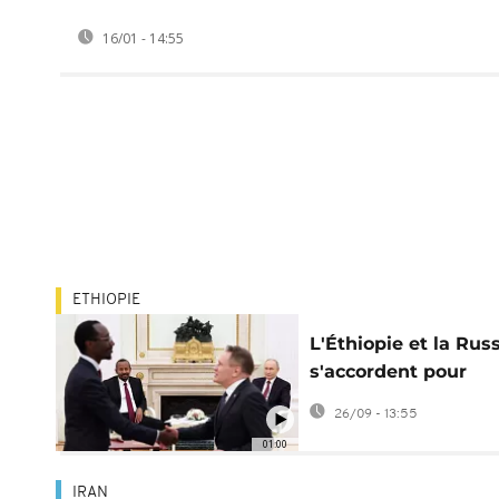
16/01 - 14:55
ETHIOPIE
L'Éthiopie et la Rus
s'accordent pour
construire une cent
26/09 - 13:55
nucléaire
01:00
IRAN