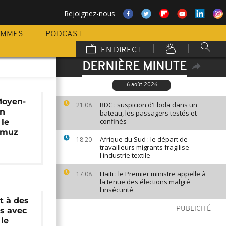
Rejoignez-nous
AMMES
PODCAST
EN DIRECT
DERNIÈRE MINUTE
6 août 2026
Moyen-
RDC : suspicion d'Ebola dans un
21:08
an
bateau, les passagers testés et
confinés
 le
Ormuz
Afrique du Sud : le départ de
18:20
travailleurs migrants fragilise
l'industrie textile
Haïti : le Premier ministre appelle à
17:08
la tenue des élections malgré
l'insécurité
t à des
PUBLICITÉ
s avec
 le