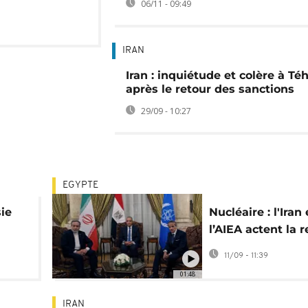
06/11 - 09:49
IRAN
Iran : inquiétude et colère à Té
après le retour des sanctions
29/09 - 10:27
EGYPTE
sie
Nucléaire : l'Iran 
l’AIEA actent la r
rale
de leur coopérat
11/09 - 11:39
01:48
IRAN