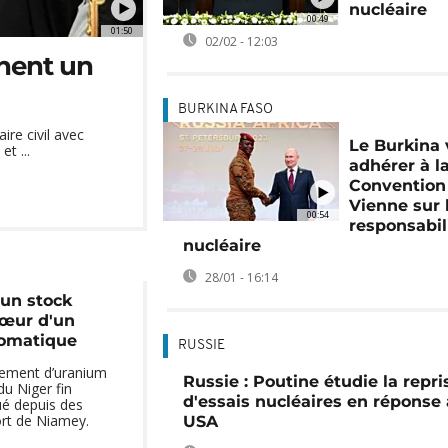
nucléaire
00:49
01:50
02/02 - 12:03
gnent un
BURKINA FASO
re civil avec
Le Burkina 
et ...
adhérer à l
Convention
Vienne sur 
00:54
responsabil
nucléaire
28/01 - 16:14
 un stock
cœur d'un
lomatique
RUSSIE
ement d’uranium
Russie : Poutine étudie la repri
du Niger fin
d'essais nucléaires en réponse
é depuis des
ort de Niamey.
USA