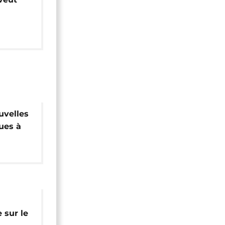
uvelles
ues à
 et les
 sur le