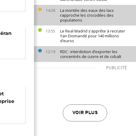
La montée des eaux des lacs
14:26
rapproche les crocodiles des
populations
Le Real Madrid s’apprête à recruter
13:55
héran
Yan Diomandé pour 140 millions
d’euros
RDC : interdiction d’exporter les
12:19
concentrés de cuivre et de cobalt
PUBLICITÉ
et
eprise
ion
VOIR PLUS