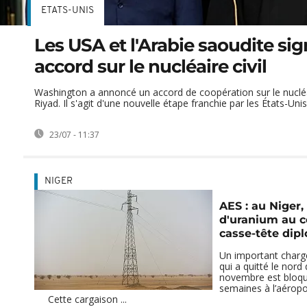
ETATS-UNIS
Les USA et l'Arabie saoudite si
accord sur le nucléaire civil
Washington a annoncé un accord de coopération sur le nucléai
Riyad. Il s'agit d'une nouvelle étape franchie par les États-Unis 
23/07 - 11:37
NIGER
AES : au Niger,
d'uranium au 
casse-tête dip
Un important charg
qui a quitté le nord 
novembre est bloqu
semaines à l’aérop
Cette cargaison ...