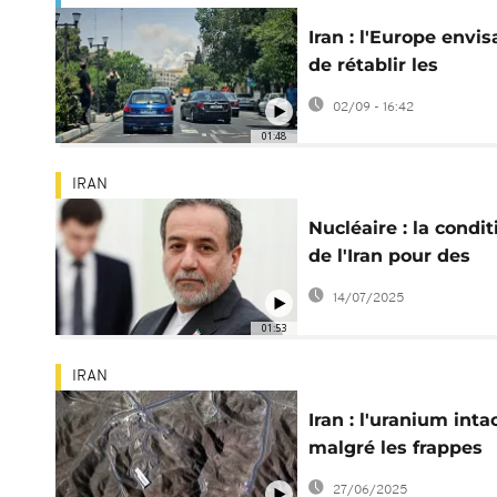
Iran : l'Europe envi
de rétablir les
sanctions, la monna
02/09 - 16:42
dépréciée
01:48
IRAN
Nucléaire : la condit
de l'Iran pour des
négociations avec l
14/07/2025
USA
01:53
IRAN
Iran : l'uranium inta
malgré les frappes
américaines, selon 
27/06/2025