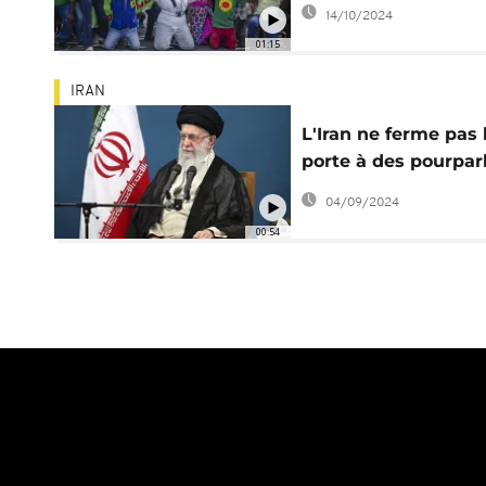
de centrale nucléair
14/10/2024
Kilifi
01:15
IRAN
L'Iran ne ferme pas 
porte à des pourpar
nucléaires avec les
04/09/2024
00:54