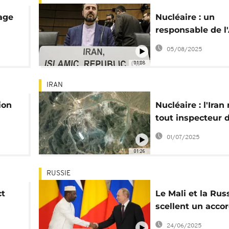
sage
Nucléaire : un
responsable de l
ie
attendu en Iran 
05/08/2025
jours
01:08
IRAN
ion
Nucléaire : l'Iran
tout inspecteur 
es
l'AIEA sur son sol
01/07/2025
01:26
RUSSIE
ct
Le Mali et la Rus
scellent un accor
un
l’énergie nucléai
24/06/2025