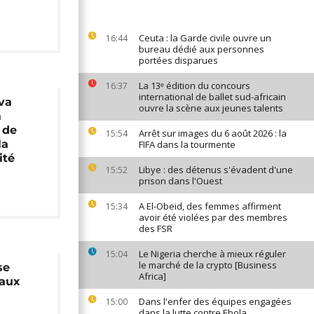
Ceuta : la Garde civile ouvre un
16:44
bureau dédié aux personnes
portées disparues
La 13ᵉ édition du concours
16:37
international de ballet sud-africain
va
ouvre la scène aux jeunes talents
a
 de
Arrêt sur images du 6 août 2026 : la
15:54
la
FIFA dans la tourmente
ité
Libye : des détenus s'évadent d'une
15:52
prison dans l'Ouest
A El-Obeid, des femmes affirment
15:34
avoir été violées par des membres
des FSR
Le Nigeria cherche à mieux réguler
15:04
le marché de la crypto [Business
se
Africa]
 aux
Dans l'enfer des équipes engagées
15:00
dans la lutte contre Ebola