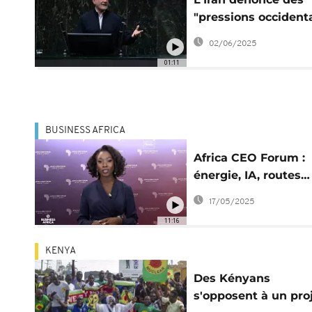
"pressions occident
derrière le rapport 
02/06/2025
l’AIEA
01:11
BUSINESS AFRICA
Africa CEO Forum :
énergie, IA, routes…
paris du continent
17/05/2025
[Business Africa]
11:16
KENYA
Des Kényans
s'opposent à un pro