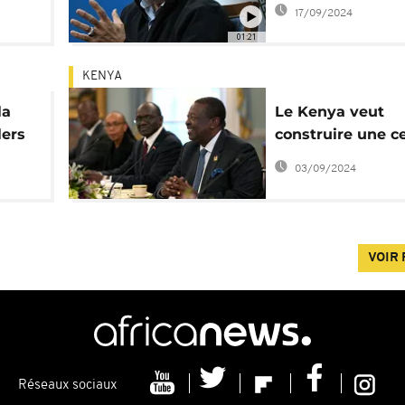
e à
programme nuclé
17/09/2024
01:21
KENYA
la
Le Kenya veut
lers
construire une c
 USA
nucléaire d'ici 2
03/09/2024
VOIR 
Réseaux sociaux