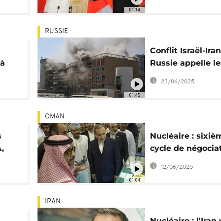
01:14
RUSSIE
Conflit Israël-Iran
 à
Russie appelle l
de
à la retenue
23/06/2025
01:45
OMAN
s
Nucléaire : sixiè
,
cycle de négocia
entre les USA et l
12/06/2025
01:04
IRAN
Nucléaire : l'Iran