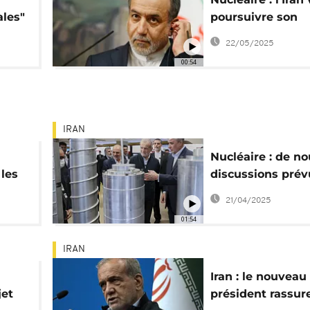
ales"
poursuivre son
de
enrichissement
22/05/2025
d'uranium
00:54
IRAN
Nucléaire : de no
 les
discussions prév
Oman entre l'Iran
21/04/2025
USA
01:54
IRAN
Iran : le nouveau
jet
président rassure