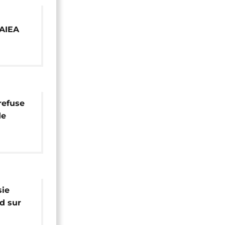
'AIEA
dans 10
 refuse
de
sie
d sur
re