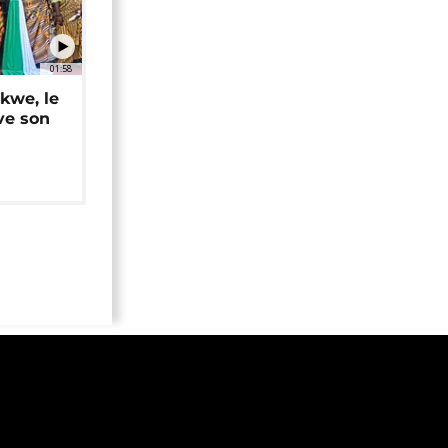
01:58
okwe, le
ve son