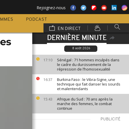
Rejoignez-nous
AMMES
PODCAST
EN DIRECT
DERNIÈRE MINUTE
des
8 août 2026
Sénégal : 71 hommes inculpés dans
17:10
le cadre du durcissement de la
répression de l’homosexualité
Burkina Faso : le Vibra-Signe, une
16:37
technique qui fait danser les sourds
et malentendants
Afrique du Sud : 70 ans après la
15:43
marche des femmes, le combat
continue
PUBLICITÉ