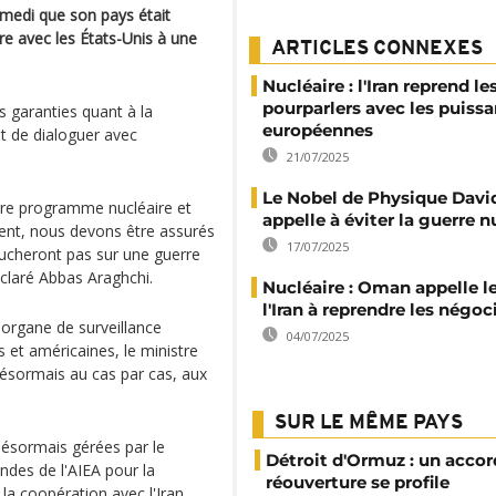
samedi que son pays était
re avec les États-Unis à une
ARTICLES CONNEXES
Nucléaire : l'Iran reprend le
pourparlers avec les puiss
s garanties quant à la
européennes
nt de dialoguer avec
21/07/2025
Le Nobel de Physique Davi
tre programme nucléaire et
appelle à éviter la guerre n
ment, nous devons être assurés
17/07/2025
oucheront pas sur une guerre
éclaré Abbas Araghchi.
Nucléaire : Oman appelle l
l'Iran à reprendre les négoc
'organe de surveillance
04/07/2025
s et américaines, le ministre
 désormais au cas par cas, aux
SUR LE MÊME PAYS
désormais gérées par le
Détroit d'Ormuz : un accor
ndes de l'AIEA pour la
réouverture se profile
 la coopération avec l'Iran