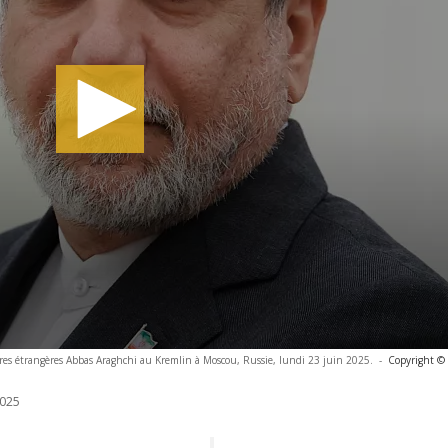
aires étrangères Abbas Araghchi au Kremlin à Moscou, Russie, lundi 23 juin 2025.
-
Copyright © 
025