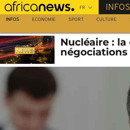
Passer
INFO
au
contenu
INFOS
ECONOMIE
SPORT
CULTURE
principal
Nucléaire : la
négociations