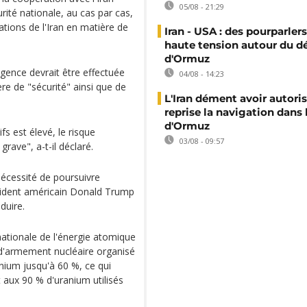
05/08 - 21:29
ité nationale, au cas par cas,
ations de l'Iran en matière de
Iran - USA : des pourparler
haute tension autour du dé
d'Ormuz
agence devrait être effectuée
04/08 - 14:23
re de "sécurité" ainsi que de
L'Iran dément avoir autoris
reprise la navigation dans 
d'Ormuz
fs est élevé, le risque
03/08 - 09:57
grave", a-t-il déclaré.
 nécessité de poursuivre
ésident américain Donald Trump
oduire.
ationale de l'énergie atomique
 d'armement nucléaire organisé
anium jusqu'à 60 %, ce qui
 aux 90 % d'uranium utilisés