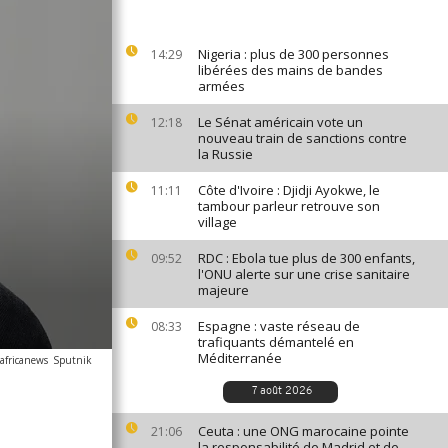
Nigeria : plus de 300 personnes
14:29
libérées des mains de bandes
armées
Le Sénat américain vote un
12:18
nouveau train de sanctions contre
la Russie
Côte d'Ivoire : Djidji Ayokwe, le
11:11
tambour parleur retrouve son
village
RDC : Ebola tue plus de 300 enfants,
09:52
l'ONU alerte sur une crise sanitaire
majeure
Espagne : vaste réseau de
08:33
trafiquants démantelé en
Méditerranée
africanews
Sputnik
7 août 2026
Ceuta : une ONG marocaine pointe
21:06
la responsabilité de Madrid et de