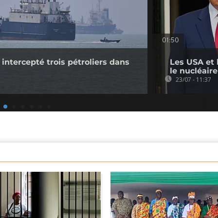
01:50
r intercepté trois pétroliers dans
Les USA et 
le nucléaire 
23/07 - 11:37