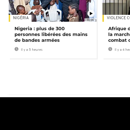
NIGÉRIA
VIOLENCE C
02:08
Nigeria : plus de 300
Afrique 
personnes libérées des mains
la march
de bandes armées
combat 
Il y a 5 heures
Il y a 4 h