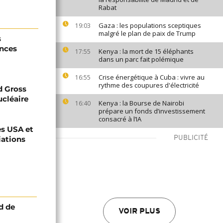
Rabat
Gaza : les populations sceptiques
19:03
malgré le plan de paix de Trump
s
ances
Kenya : la mort de 15 éléphants
17:55
dans un parc fait polémique
Crise énergétique à Cuba : vivre au
16:55
rythme des coupures d'électricité
d Gross
ucléaire
Kenya : la Bourse de Nairobi
16:40
prépare un fonds d’investissement
consacré à l’IA
es USA et
iations
PUBLICITÉ
d de
VOIR PLUS