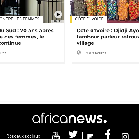
ONTRE LES FEMMES
CÔTE D'IVOIRE
02:30
du Sud : 70 ans après
Côte d'Ivoire : Djidji Ay
e des femmes, le
tambour parleur retrou
continue
village
eures
Il y a 8 heures
Réseaux sociaux