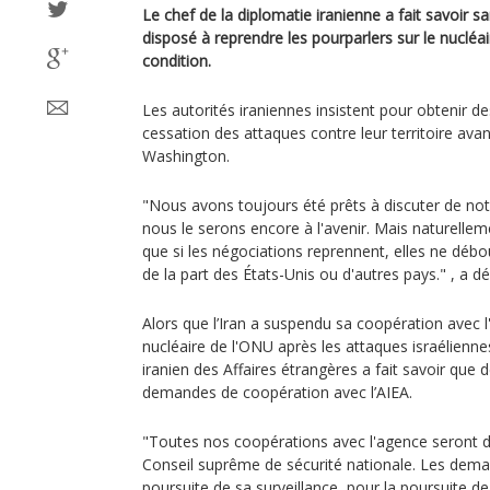
Le chef de la diplomatie iranienne a fait savoir 
disposé à reprendre les pourparlers sur le nucléai
condition.
Les autorités iraniennes insistent pour obtenir de
cessation des attaques contre leur territoire ava
Washington.
"Nous avons toujours été prêts à discuter de no
nous le serons encore à l'avenir. Mais naturelle
que si les négociations reprennent, elles ne déb
de la part des États-Unis ou d'autres pays." , a d
Alors que l’Iran a suspendu sa coopération avec l
nucléaire de l'ONU après les attaques israélienne
iranien des Affaires étrangères a fait savoir que
demandes de coopération avec l’AIEA.
"Toutes nos coopérations avec l'agence seront 
Conseil suprême de sécurité nationale. Les dema
poursuite de sa surveillance, pour la poursuite de