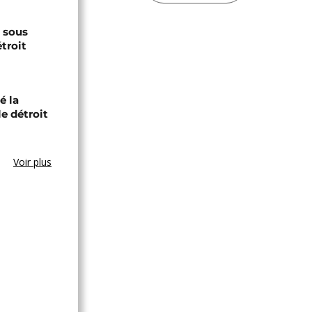
s sous
troit
é la
le détroit
Voir plus