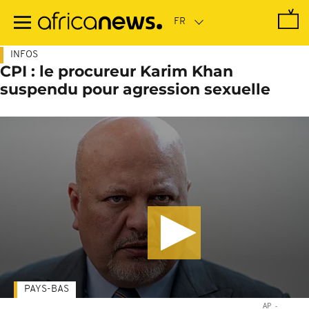
Passer
au
contenu
principal
INFOS
CPI : le procureur Karim Khan
suspendu pour agression sexuelle
PAYS-BAS
AP
-