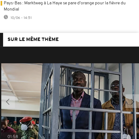
Pays-Bas : Marktweg à La Haye se pare d'orange pour la fièvre du
Mondial
10/06 - 14:51
SUR LE MÊME THÈME
01:58