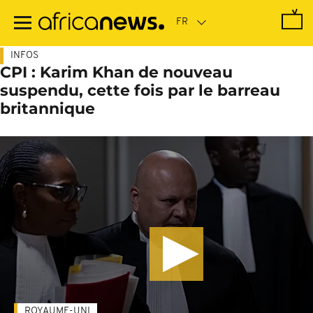
Passer
au
contenu
principal
INFOS
CPI : Karim Khan de nouveau
suspendu, cette fois par le barreau
britannique
ROYAUME-UNI