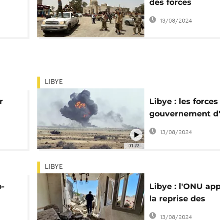
des forces
gouvernementale
13/08/2024
à Haftar
LIBYE
r
Libye : les forces
gouvernement d
rs de
disent contrôler 
13/08/2024
Tripoli et sa ban
01:22
LIBYE
o-
Libye : l'ONU app
la reprise des
ase
pourparlers milit
13/08/2024