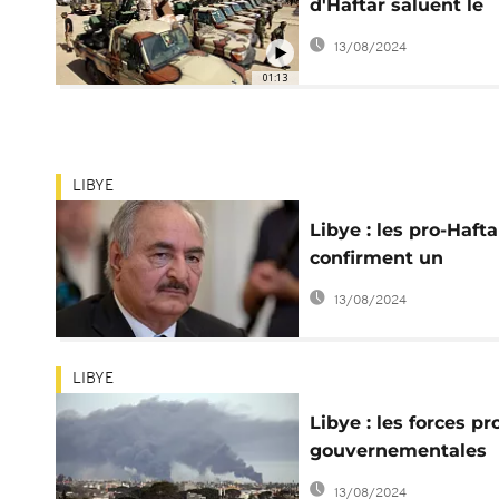
d'Haftar saluent le
leadership du Caire
13/08/2024
01:13
LIBYE
Libye : les pro-Hafta
confirment un
"redéploiement" ho
13/08/2024
Tripoli
LIBYE
Libye : les forces pr
gouvernementales
s'emparent d'une b
13/08/2024