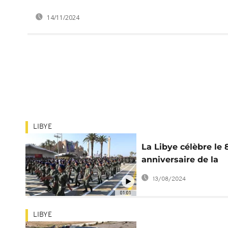
14/11/2024
LIBYE
La Libye célèbre le 
anniversaire de la
fondation de l'armé
13/08/2024
01:01
LIBYE