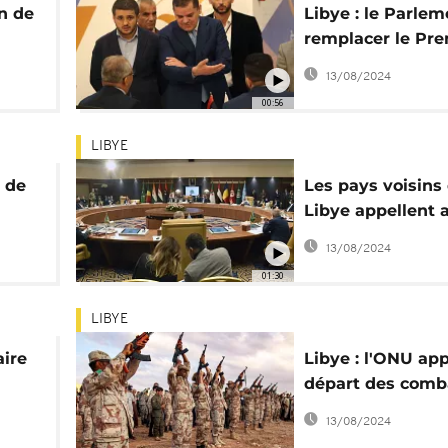
n de
Libye : le Parlem
remplacer le Pre
ministre Abdelh
13/08/2024
bah
Dbeibah
00:56
LIBYE
t de
Les pays voisins 
Libye appellent 
retrait des merc
13/08/2024
01:30
LIBYE
aire
Libye : l'ONU app
départ des comb
étrangers
13/08/2024