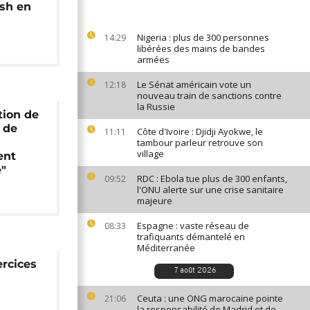
ash en
Nigeria : plus de 300 personnes
14:29
libérées des mains de bandes
armées
Le Sénat américain vote un
12:18
nouveau train de sanctions contre
la Russie
tion de
 de
Côte d'Ivoire : Djidji Ayokwe, le
11:11
tambour parleur retrouve son
village
ent
e"
RDC : Ebola tue plus de 300 enfants,
09:52
l'ONU alerte sur une crise sanitaire
majeure
Espagne : vaste réseau de
08:33
trafiquants démantelé en
Méditerranée
rcices
7 août 2026
Ceuta : une ONG marocaine pointe
21:06
la responsabilité de Madrid et de