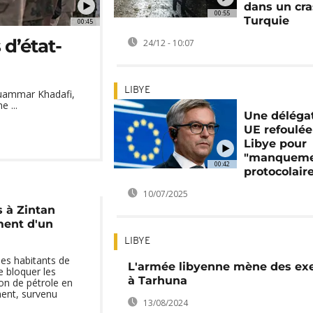
dans un cr
00:55
Turquie
00:45
 d’état-
24/12 - 10:07
LIBYE
t Muammar Khadafi,
 ...
Une déléga
UE refoulée
Libye pour
"manquem
00:42
protocolair
10/07/2025
s à Zintan
ment d'un
LIBYE
les habitants de
L'armée libyenne mène des exe
e bloquer les
à Tarhuna
ion de pétrole en
ment, survenu
13/08/2024