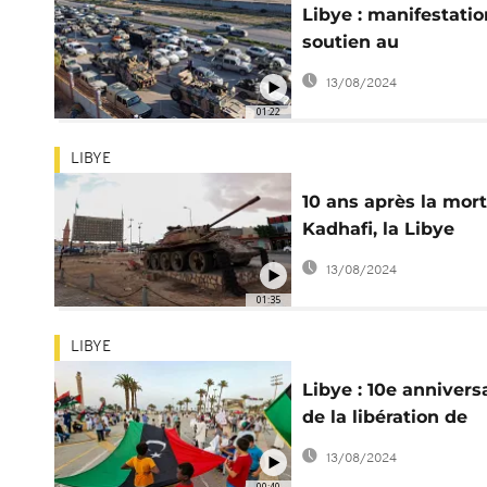
Libye : manifestatio
soutien au
gouvernement
13/08/2024
d'Abdelhamid Dbei
01:22
LIBYE
10 ans après la mor
Kadhafi, la Libye
cherche la stabilité
13/08/2024
01:35
LIBYE
Libye : 10e annivers
de la libération de
Tripoli
13/08/2024
00:40