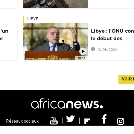
e
LIBYE
d'un
Libye : l'ONU co
er
le début des
pourparlers polit
13/08/2024
Genève
01:12
VOIR 
Réseaux sociaux