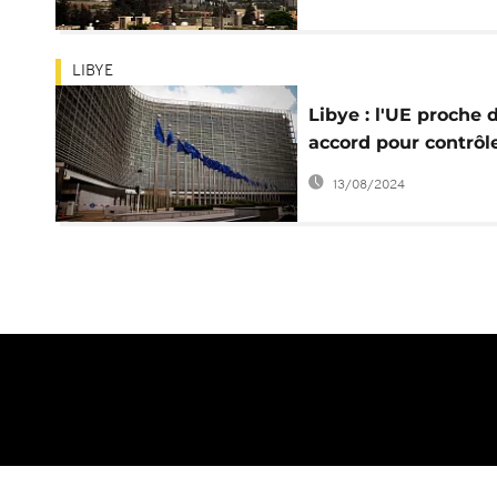
aérienne stratégiqu
(communiqué)
LIBYE
Libye : l'UE proche 
accord pour contrôl
l'embargo en
13/08/2024
Méditerranée