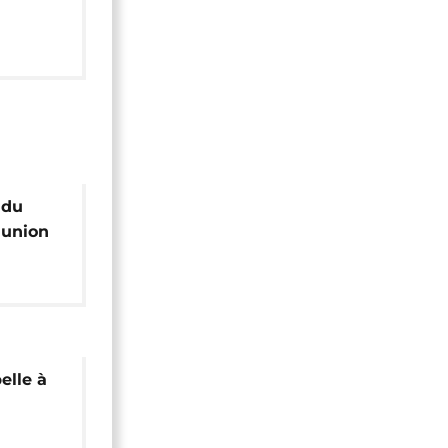
s face
 du
'union
tout
lieue
elle à
aires