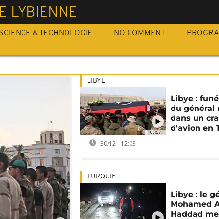
E LYBIENNE
SCIENCE & TECHNOLOGIE
NO COMMENT
PROGR
LIBYE
Libye : funé
du général
dans un cr
d'avion en 
00:57
30/12 - 12:03
TURQUIE
Libye : le g
Mohamed A
Haddad me