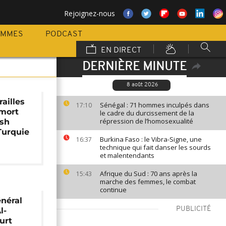
Rejoignez-nous
AMMES
PODCAST
EN DIRECT
DERNIÈRE MINUTE
8 août 2026
railles
Sénégal : 71 hommes inculpés dans
17:10
 mort
le cadre du durcissement de la
répression de l’homosexualité
ash
Turquie
Burkina Faso : le Vibra-Signe, une
16:37
technique qui fait danser les sourds
et malentendants
Afrique du Sud : 70 ans après la
15:43
marche des femmes, le combat
continue
énéral
PUBLICITÉ
l-
urt