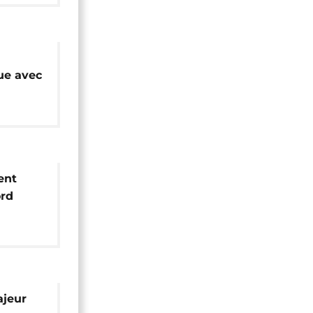
ue avec
ent
ord
ntion
tienne
ajeur