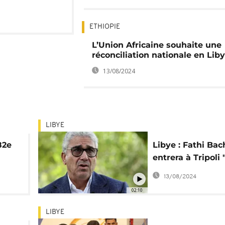
ETHIOPIE
L’Union Africaine souhaite une
réconciliation nationale en Lib
13/08/2024
LIBYE
82e
Libye : Fathi Ba
entrera à Tripoli
e
les prochains jou
13/08/2024
02:10
LIBYE