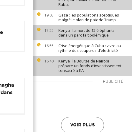
Rabat
Gaza : les populations sceptiques
19:03
malgré le plan de paix de Trump
Kenya : la mort de 15 éléphants
17:55
ye
dans un parc fait polémique
Crise énergétique à Cuba : vivre au
16:55
rythme des coupures d'électricité
Kenya : la Bourse de Nairobi
16:40
prépare un fonds d’investissement
consacré à l’IA
PUBLICITÉ
chagha
 "dans
rs"
VOIR PLUS