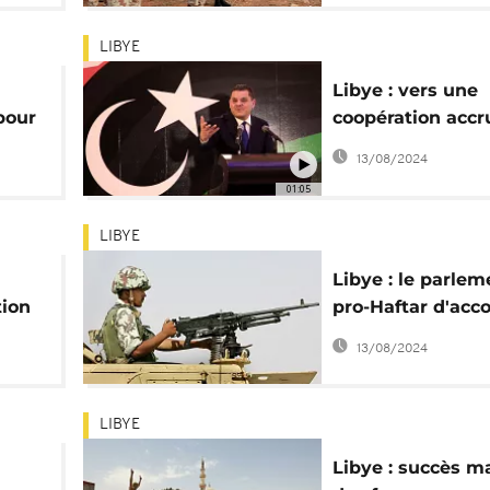
LIBYE
Libye : vers une
pour
coopération accr
la Turquie ?
13/08/2024
01:05
LIBYE
Libye : le parlem
tion
pro-Haftar d'acc
pour une interve
13/08/2024
de l'armée égyp
LIBYE
Libye : succès m