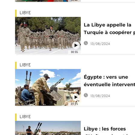
LIBYE
La Libye appelle la
Turquie à coopérer 
le départ des forces
13/08/2024
étrangères
00:55
LIBYE
Égypte : vers une
éventuelle interven
en Libye
13/08/2024
01:15
LIBYE
Libye : les forces