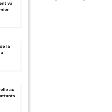
ent va
mier
amid
de la
au
enaires
elle au
attants