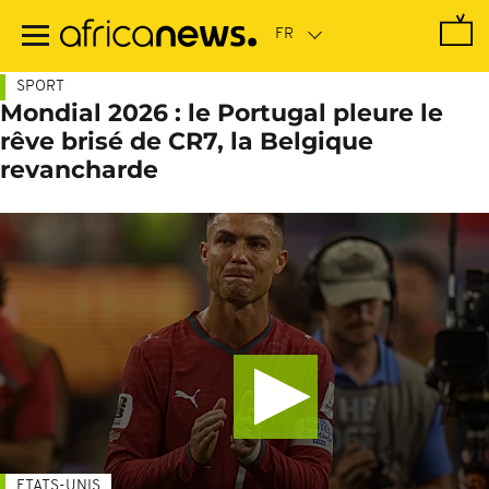
Passer
au
contenu
principal
SPORT
Mondial 2026 : le Portugal pleure le
rêve brisé de CR7, la Belgique
revancharde
ETATS-UNIS