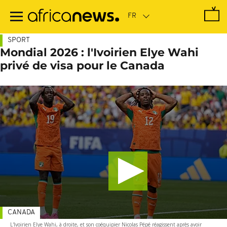
Passer
au
contenu
principal
SPORT
Mondial 2026 : l'Ivoirien Elye Wahi
privé de visa pour le Canada
CANADA
L'Ivoirien Elye Wahi, à droite, et son coéquipier Nicolas Pépé réagissent après avoir