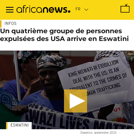
Passer
au
contenu
principal
INFOS
Un quatrième groupe de personnes
expulsées des USA arrive en Eswatini
ESWATINI
Eswatini, septembre 2025.
-