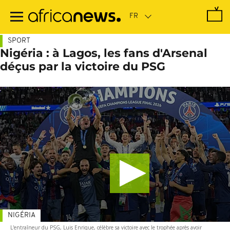
Passer
au
contenu
principal
SPORT
Nigéria : à Lagos, les fans d'Arsenal
déçus par la victoire du PSG
NIGÉRIA
L'entraîneur du PSG, Luis Enrique, célèbre sa victoire avec le trophée après avoir