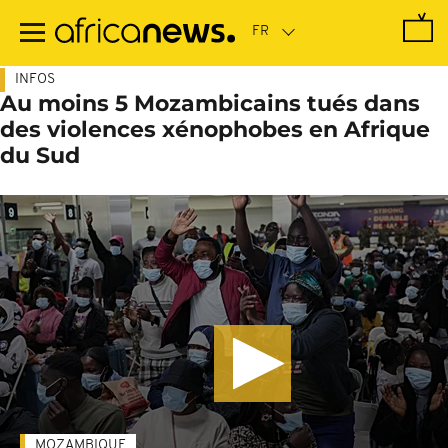
Passer
au
contenu
principal
INFOS
Au moins 5 Mozambicains tués dans
des violences xénophobes en Afrique
du Sud
MOZAMBIQUE