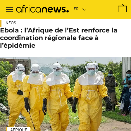
Passer
au
contenu
principal
INFOS
Ebola : l’Afrique de l’Est renforce la
coordination régionale face à
l’épidémie
AFRIQUE