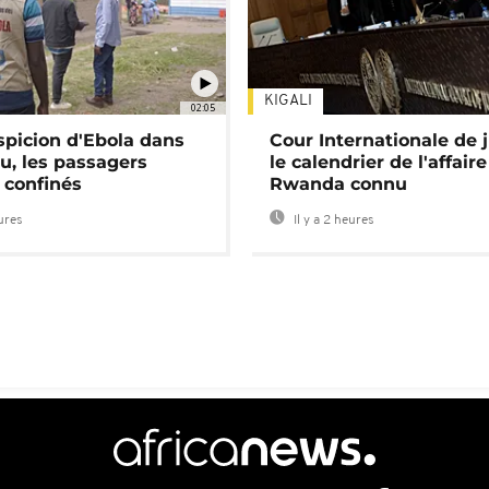
KIGALI
02:05
spicion d'Ebola dans
Cour Internationale de j
u, les passagers
le calendrier de l'affair
 confinés
Rwanda connu
eures
Il y a 2 heures