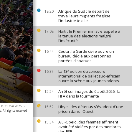
Afrique du Sud : le départ de
18:20
travailleurs migrants fragilise
l'industrie textile
Haïti : le Premier ministre appelle à
17:08
la tenue des élections malgré
l'insécurité
Ceuta : la Garde civile ouvre un
16:44
bureau dédié aux personnes
portées disparues
La 13ᵉ édition du concours
16:37
international de ballet sud-africain
ouvre la scène aux jeunes talents
Arrêt sur images du 6 août 2026 : la
15:54
FIFA dans la tourmente
, le 31 mai 2026.
-
Libye : des détenus s'évadent d'une
15:52
. All rights reserved
prison dans l'Ouest
A El-Obeid, des femmes affirment
15:34
avoir été violées par des membres
des FSR