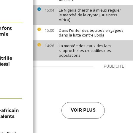
Le Nigeria cherche à mieux réguler
15:04
le marché de la crypto [Business
Africa]
s font
Dans l'enfer des équipes engagées
15:00
émie
dans la lutte contre Ebola
La montée des eaux des lacs
14:26
rapproche les crocodiles des
populations
trille
Messi
PUBLICITÉ
-africain
VOIR PLUS
talents