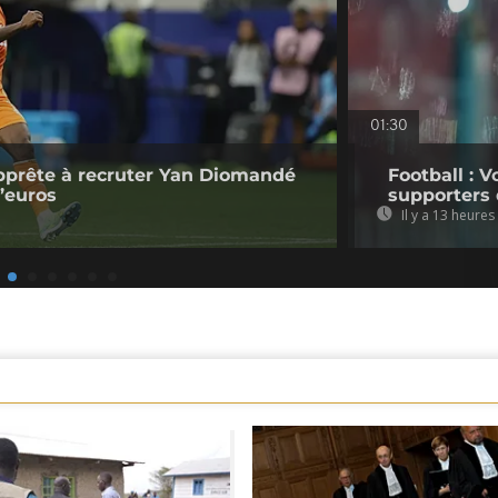
01:30
pprête à recruter Yan Diomandé
Football : V
d’euros
supporters 
Il y a 13 heures