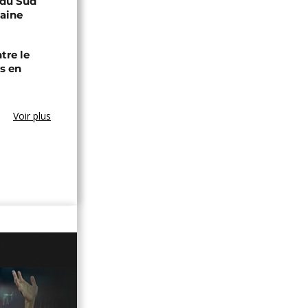
e du Sud
caine
tre le
s en
Voir plus