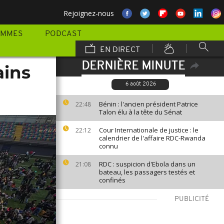
Rejoignez-nous
AMMES
PODCAST
EN DIRECT
DERNIÈRE MINUTE
ains
6 août 2026
Bénin : l'ancien président Patrice
22:48
Talon élu à la tête du Sénat
Cour Internationale de justice : le
22:12
calendrier de l'affaire RDC-Rwanda
connu
RDC : suspicion d'Ebola dans un
21:08
bateau, les passagers testés et
confinés
PUBLICITÉ