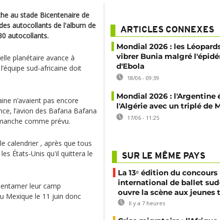
che au stade Bicentenaire de
 des autocollants de l'album de
ARTICLES CONNEXES
80 autocollants.
Mondial 2026 : les Léopard
vibrer Bunia malgré l'épid
elle planétaire avance à
d'Ebola
l’équipe sud-africaine doit
18/06 - 09:39
Mondial 2026 : l'Argentine é
ine n’avaient pas encore
l'Algérie avec un triplé de 
nce, l’avion des Bafana Bafana
17/06 - 11:25
 dimanche comme prévu.
le calendrier , après que tous
les États-Unis qu'il quittera le
SUR LE MÊME PAYS
La 13ᵉ édition du concours
international de ballet sud
t entamer leur camp
ouvre la scène aux jeunes 
u Mexique le 11 juin donc
Il y a 7 heures