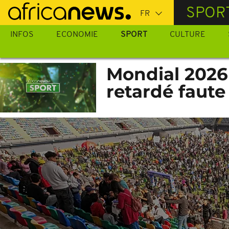
Passer
SPOR
au
contenu
INFOS
ECONOMIE
SPORT
CULTURE
principal
Mondial 2026 
retardé faute