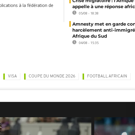
Crise migratoire : l’Afriqu
lications à la fédération de
appelle à une réponse afri
05/08 - 18:38
Amnesty met en garde con
harcèlement anti-immigré
Afrique du Sud
04/08 - 15:35
VISA
COUPE DU MONDE 2026
FOOTBALL AFRICAIN