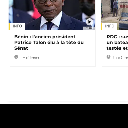
INFO
INFO
01:02
Bénin : l'ancien président
RDC : su
Patrice Talon élu à la tête du
un batea
Sénat
testés et
Il y a 1 heure
Il y a 3 h