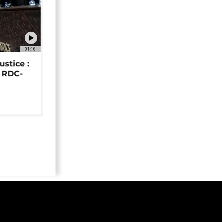
01:16
ustice :
e RDC-