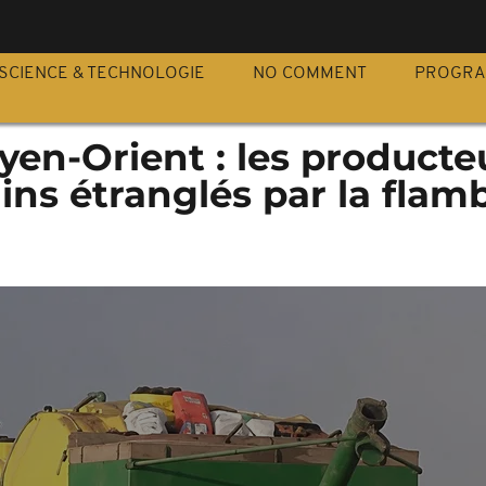
S
SCIENCE & TECHNOLOGIE
NO COMMENT
PROGR
en-Orient : les producte
ains étranglés par la flam