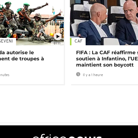
SEVENI
CAF
01:11
a autorise le
FIFA : La CAF réaffirme
ent de troupes à
soutien à Infantino, l’U
maintient son boycott
inutes
Il y a 1 heure