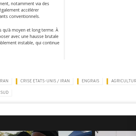
lement, notamment via des
d également accélérer
rants conventionnels.
ts qu’à moyen et long terme. À
poser avec une hausse brutale
blement instable, qui continue
IRAN
CRISE ETATS-UNIS / IRAN
ENGRAIS
AGRICULTU
 SUD