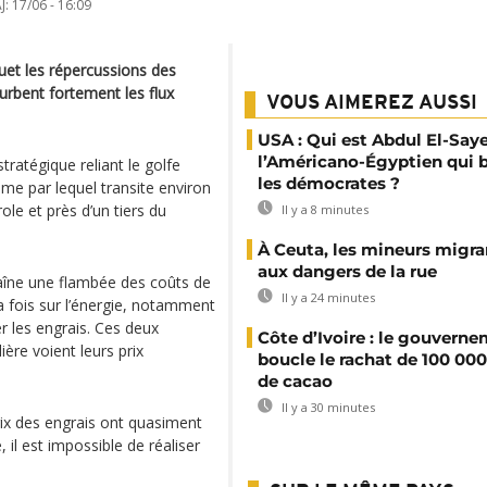
J:
17/06 - 16:09
fouet les répercussions des
urbent fortement les flux
VOUS AIMEREZ AUSSI
USA : Qui est Abdul El-Say
l’Américano-Égyptien qui 
ratégique reliant le golfe
les démocrates ?
me par lequel transite environ
le et près d’un tiers du
Il y a 8 minutes
À Ceuta, les mineurs migran
aux dangers de la rue
raîne une flambée des coûts de
Il y a 24 minutes
la fois sur l’énergie, notamment
ier les engrais. Ces deux
Côte d’Ivoire : le gouvern
ère voient leurs prix
boucle le rachat de 100 00
de cacao
Il y a 30 minutes
rix des engrais ont quasiment
, il est impossible de réaliser