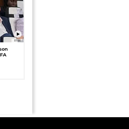
01:00
 son
EFA