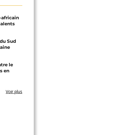
-africain
talents
e du Sud
caine
tre le
s en
Voir plus