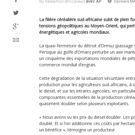
avec AP
Dernière MA
By Rédaction Africanews
La filière céréalière sud-africaine subit de plein 
tensions géopolitiques au Moyen-Orient, qui pert
énergétiques et agricoles mondiaux.
La quasi-fermeture du détroit d’Ormuz (passage st
Persique au golfe d’Oman) perturbe un axe mariti
un cinquième des exportations mondiales de pétro
commerce mondial d’engrais.
Cette dégradation de la situation sécuritaire ent
production pour les agriculteurs sud-africains, à 
le diesel, et sur les intrants agricoles, en particul
composantes essentielles de la production céréali
quasiment doubler selon plusieurs exploitants.
« Nous avons vu les prix du diesel doubler. Les p
doublé. Et si l’on additionne ces coûts par hectare
un bénéfice », témoigne un producteur.