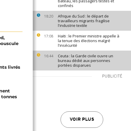
bateau, les passagers testés et
confinés
Afrique du Sud : le départ de
18:20
travailleurs migrants fragilise
l'industrie textile
Haïti : le Premier ministre appelle à
17:08
ed,
la tenue des élections malgré
bouscule
l'insécurité
Ceuta : la Garde civile ouvre un
16:44
bureau dédié aux personnes
portées disparues
ts livrés
PUBLICITÉ
ement
0 tonnes
VOIR PLUS