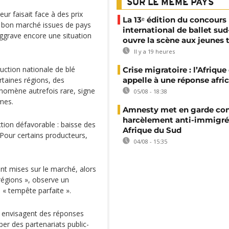
SUR LE MÊME PAYS
eur faisait face à des prix
La 13ᵉ édition du concours
s bon marché issues de pays
international de ballet sud
ggrave encore une situation
ouvre la scène aux jeunes 
Il y a 19 heures
duction nationale de blé
Crise migratoire : l’Afriqu
rtaines régions, des
appelle à une réponse afri
nomène autrefois rare, signe
05/08 - 18:38
rmes.
Amnesty met en garde con
harcèlement anti-immigré
tion défavorable : baisse des
Afrique du Sud
. Pour certains producteurs,
04/08 - 15:35
t mises sur le marché, alors
régions », observe un
 « tempête parfaite ».
es envisagent des réponses
er des partenariats public-