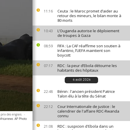
Ceuta : le Maroc promet d’aider au
11:16
retour des mineurs, le bilan monte à
80 morts
L’Ouganda autorise le déploiement
10:43
de troupes à Gaza
FIFA : La CAF réaffirme son soutien à
08:59
Infantino, l’UEFA maintient son
boycott
RDC : la peur d’Ebola détourne les
07:17
habitants des hôpitaux
6 août 2026
Bénin : l'ancien président Patrice
22:48
Talon élu à la tête du Sénat
Cour Internationale de justice : le
22:12
calendrier de l'affaire RDC-Rwanda
prix des engrais.
-
connu
africanews
AP Photo
RDC : suspicion d'Ebola dans un
21:08