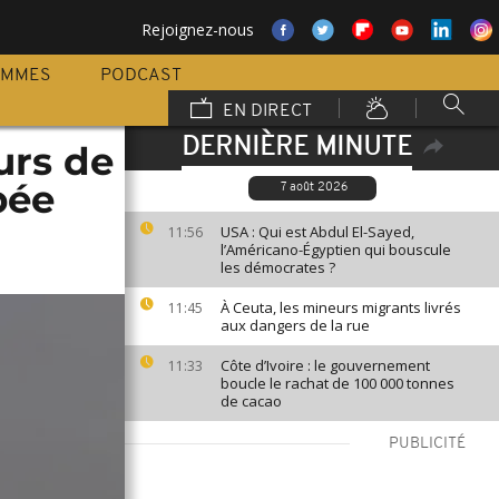
Rejoignez-nous
AMMES
PODCAST
EN DIRECT
DERNIÈRE MINUTE
urs de
bée
7 août 2026
USA : Qui est Abdul El-Sayed,
11:56
l’Américano-Égyptien qui bouscule
les démocrates ?
À Ceuta, les mineurs migrants livrés
11:45
aux dangers de la rue
Côte d’Ivoire : le gouvernement
11:33
boucle le rachat de 100 000 tonnes
de cacao
PUBLICITÉ