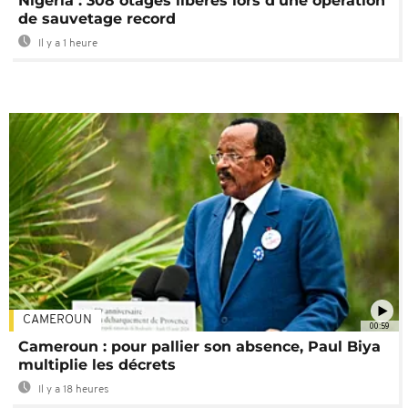
Nigeria : 308 otages libérés lors d’une opération
de sauvetage record
Il y a 1 heure
CAMEROUN
00:59
Cameroun : pour pallier son absence, Paul Biya
multiplie les décrets
Il y a 18 heures