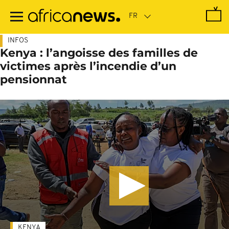
Passer
au
contenu
principal
INFOS
Kenya : l’angoisse des familles de
victimes après l’incendie d’un
pensionnat
KENYA