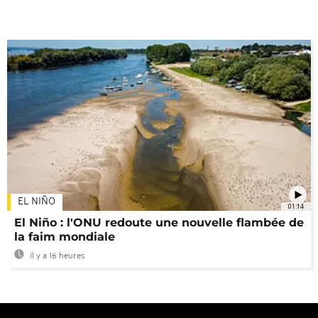
EL NIÑO
01:14
El Niño : l'ONU redoute une nouvelle flambée de
la faim mondiale
Il y a 16 heures