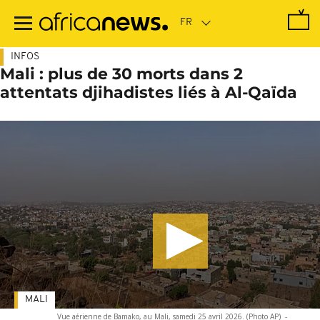
Passer
au
contenu
principal
INFOS
Mali : plus de 30 morts dans 2
attentats djihadistes liés à Al-Qaïda
MALI
Vue aérienne de Bamako, au Mali, samedi 25 avril 2026. (Photo AP)
-