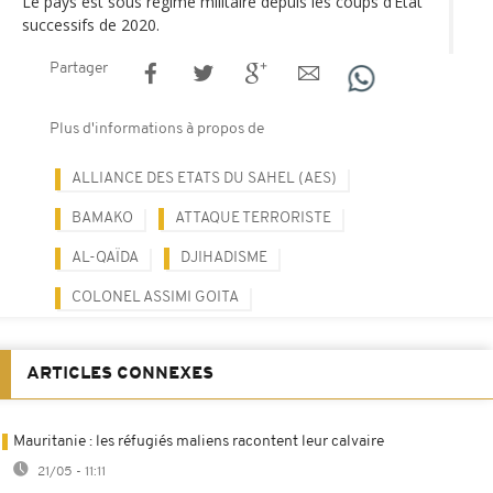
Le pays est sous régime militaire depuis les coups d’État
successifs de 2020.
Partager
Plus d'informations à propos de
ALLIANCE DES ETATS DU SAHEL (AES)
BAMAKO
ATTAQUE TERRORISTE
AL-QAÏDA
DJIHADISME
COLONEL ASSIMI GOITA
ARTICLES CONNEXES
Mauritanie : les réfugiés maliens racontent leur calvaire
21/05 - 11:11