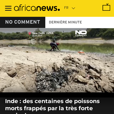
Passer
au
contenu
principal
NO COMMENT
DERNIÈRE MINUTE
0
seconds
Inde : des centaines de poissons
of
0
morts frappés par la très forte
seconds