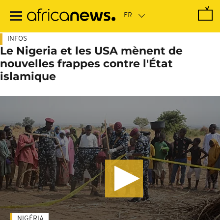
Passer
au
contenu
principal
INFOS
Le Nigeria et les USA mènent de
nouvelles frappes contre l'État
islamique
NIGÉRIA