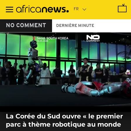
Passer
au
contenu
principal
NO COMMENT
DERNIÈRE MINUTE
0
seconds
La Corée du Sud ouvre « le premier
of
0
parc à thème robotique au monde
seconds