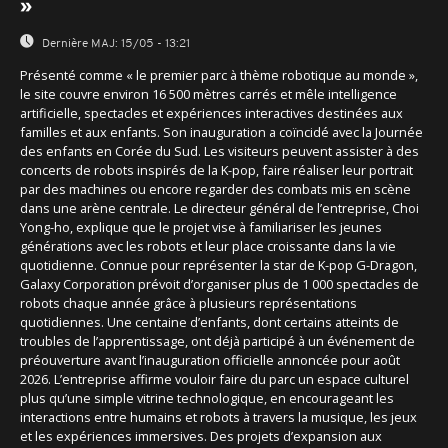
»
Dernière MAJ:
15/05 - 13:21
Présenté comme « le premier parc à thème robotique au monde »,
le site couvre environ 16 500 mètres carrés et mêle intelligence
artificielle, spectacles et expériences interactives destinées aux
familles et aux enfants. Son inauguration a coïncidé avec la Journée
des enfants en Corée du Sud. Les visiteurs peuvent assister à des
concerts de robots inspirés de la K-pop, faire réaliser leur portrait
par des machines ou encore regarder des combats mis en scène
dans une arène centrale. Le directeur général de l’entreprise, Choi
Yong-ho, explique que le projet vise à familiariser les jeunes
générations avec les robots et leur place croissante dans la vie
quotidienne. Connue pour représenter la star de K-pop G-Dragon,
Galaxy Corporation prévoit d’organiser plus de 1 000 spectacles de
robots chaque année grâce à plusieurs représentations
quotidiennes. Une centaine d’enfants, dont certains atteints de
troubles de l’apprentissage, ont déjà participé à un événement de
préouverture avant l’inauguration officielle annoncée pour août
2026. L’entreprise affirme vouloir faire du parc un espace culturel
plus qu’une simple vitrine technologique, en encourageant les
interactions entre humains et robots à travers la musique, les jeux
et les expériences immersives. Des projets d’expansion aux