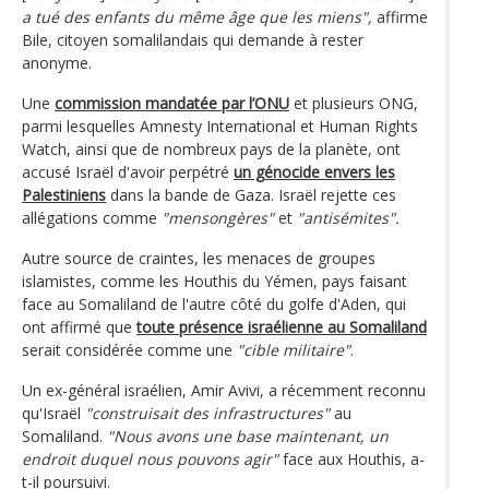
a tué des enfants du même âge que les miens",
affirme
Bile, citoyen somalilandais qui demande à rester
anonyme.
Une
commission mandatée par l’ONU
et plusieurs ONG,
parmi lesquelles Amnesty International et Human Rights
Watch, ainsi que de nombreux pays de la planète, ont
accusé Israël d'avoir perpétré
un génocide envers les
Palestiniens
dans la bande de Gaza. Israël rejette ces
allégations comme
"mensongères"
et
"antisémites".
Autre source de craintes, les menaces de groupes
islamistes, comme les Houthis du Yémen, pays faisant
face au Somaliland de l'autre côté du golfe d'Aden, qui
ont affirmé que
toute présence israélienne au Somaliland
serait considérée comme une
"cible militaire"
.
Un ex-général israélien, Amir Avivi, a récemment reconnu
qu'Israël
"construisait des infrastructures"
au
Somaliland.
"Nous avons une base maintenant, un
endroit duquel nous pouvons agir"
face aux Houthis, a-
t-il poursuivi.