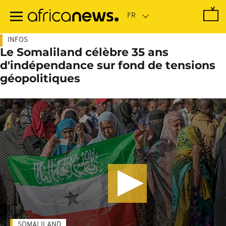
Passer
au
contenu
principal
INFOS
Le Somaliland célèbre 35 ans
d'indépendance sur fond de tensions
géopolitiques
SOMALILAND