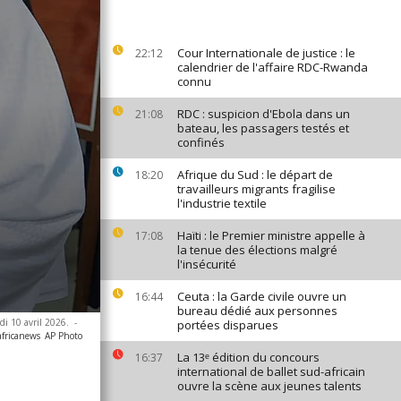
Cour Internationale de justice : le
22:12
calendrier de l'affaire RDC-Rwanda
connu
RDC : suspicion d'Ebola dans un
21:08
bateau, les passagers testés et
confinés
Afrique du Sud : le départ de
18:20
travailleurs migrants fragilise
l'industrie textile
Haïti : le Premier ministre appelle à
17:08
la tenue des élections malgré
l'insécurité
Ceuta : la Garde civile ouvre un
16:44
bureau dédié aux personnes
di 10 avril 2026.
-
portées disparues
africanews
AP Photo
La 13ᵉ édition du concours
16:37
international de ballet sud-africain
ouvre la scène aux jeunes talents