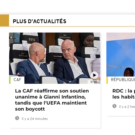
PLUS D'ACTUALITÉS
CAF
RÉPUBLIQU
01:00
La CAF réaffirme son soutien
RDC : la
unanime à Gianni Infantino,
les habi
tandis que l'UEFA maintient
Il y a 2 h
son boycott
Il y a 24 minutes