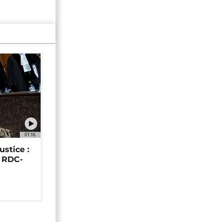
01:16
ustice :
e RDC-