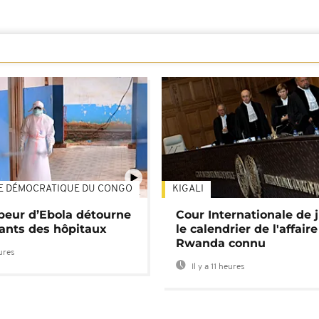
E DÉMOCRATIQUE DU CONGO
KIGALI
01:34
 peur d’Ebola détourne
Cour Internationale de j
tants des hôpitaux
le calendrier de l'affair
Rwanda connu
eures
Il y a 11 heures