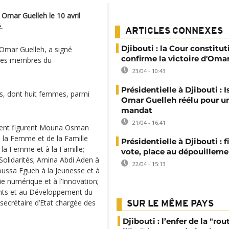
l Omar Guelleh le 10 avril
.
ARTICLES CONNEXES
Djibouti : la Cour constitut
 Omar Guelleh, a signé
confirme la victoire d'Oma
 des membres du
23/04 - 10:43
Présidentielle à Djibouti : 
, dont huit femmes, parmi
Omar Guelleh réélu pour u
mandat
21/04 - 16:41
ment figurent Mouna Osman
de la Femme et de la Famille
Présidentielle à Djibouti : f
la Femme et à la Famille;
vote, place au dépouilleme
Solidarités; Amina Abdi Aden à
22/04 - 15:13
Moussa Egueh à la Jeunesse et à
e numérique et à l’Innovation;
nts et au Développement du
secrétaire d’Etat chargée des
SUR LE MÊME PAYS
Djibouti : l’enfer de la "rou