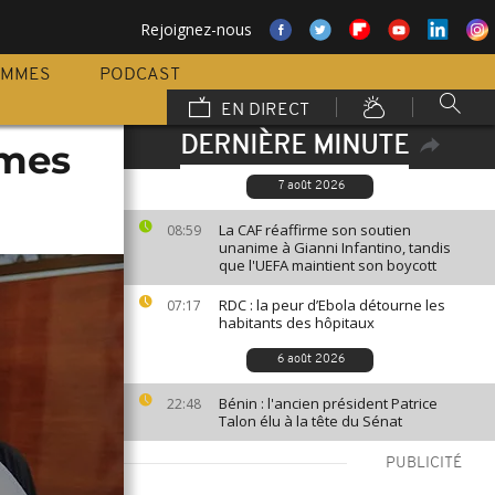
Rejoignez-nous
AMMES
PODCAST
EN DIRECT
DERNIÈRE MINUTE
mmes
7 août 2026
La CAF réaffirme son soutien
08:59
unanime à Gianni Infantino, tandis
que l'UEFA maintient son boycott
RDC : la peur d’Ebola détourne les
07:17
habitants des hôpitaux
6 août 2026
Bénin : l'ancien président Patrice
22:48
Talon élu à la tête du Sénat
PUBLICITÉ