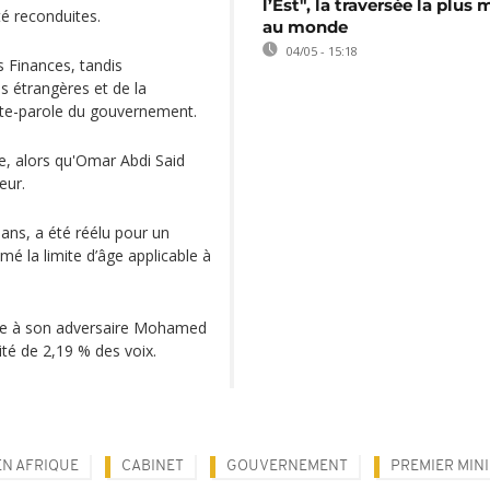
l’Est", la traversée la plus 
té reconduites.
au monde
04/05 - 15:18
 Finances, tandis
s étrangères et de la
orte-parole du gouvernement.
, alors qu'Omar Abdi Said
eur.
ans, a été réélu pour un
 la limite d’âge applicable à
face à son adversaire Mohamed
té de 2,19 % des voix.
EN AFRIQUE
CABINET
GOUVERNEMENT
PREMIER MIN