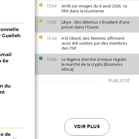
Arrêt sur images du 6 août 2026 : la
15:54
FIFA dans la tourmente
Libye : des détenus s'évadent d'une
15:52
prison dans l'Ouest
ionnelle
r Guelleh
A El-Obeid, des femmes affirment
15:34
avoir été violées par des membres
des FSR
Ismail
Le Nigeria cherche à mieux réguler
15:04
n 6e
le marché de la crypto [Business
Africa]
PUBLICITÉ
in du
nt
VOIR PLUS
te de