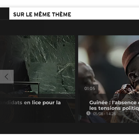
SUR LE MÊME THÈME
01:05
andidats en lice pour la
Guinée : l'absenc
les tensions politi
05/08 - 14:28