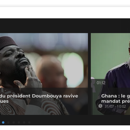
01:12
e du président Doumbouya ravive
Ghana : le 
ques
mandat pré
31/07 - 10:02