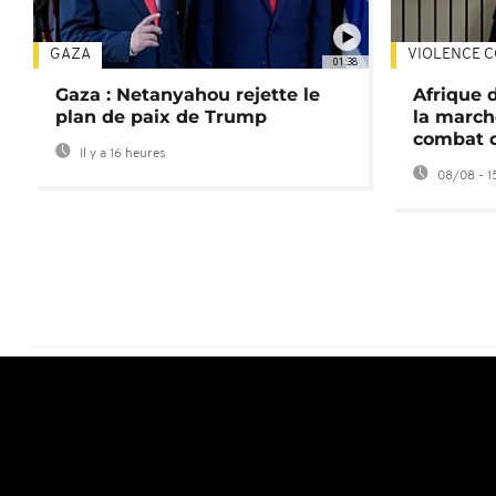
GAZA
VIOLENCE C
01:38
Gaza : Netanyahou rejette le
Afrique 
plan de paix de Trump
la march
combat 
Il y a 16 heures
08/08 - 1