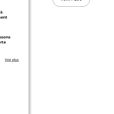
 à
ment
issons
orte
Voir plus