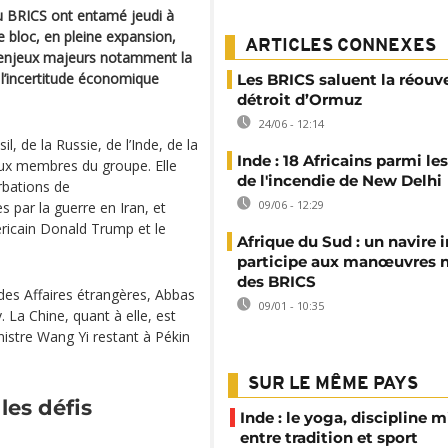
du BRICS ont entamé jeudi à
e bloc, en pleine expansion,
ARTICLES CONNEXES
s enjeux majeurs notamment la
t l’incertitude économique
Les BRICS saluent la réouv
détroit d’Ormuz
24/06 - 12:14
, de la Russie, de l’Inde, de la
Inde : 18 Africains parmi le
eaux membres du groupe. Elle
de l'incendie de New Delhi
rbations de
09/06 - 12:29
 par la guerre en Iran, et
éricain Donald Trump et le
Afrique du Sud : un navire i
participe aux manœuvres 
des BRICS
n des Affaires étrangères, Abbas
09/01 - 10:35
 La Chine, quant à elle, est
istre Wang Yi restant à Pékin
SUR LE MÊME PAYS
les défis
Inde : le yoga, discipline m
entre tradition et sport