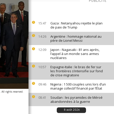
PUBLICITÉ
Gaza : Netanyahou rejette le plan
15:47
de paix de Trump
Argentine : hommage national au
14:26
père de Lionel Messi
Japon - Nagasaki : 81 ans après,
12:09
l’appel à un monde sans armes
nucléaires
Espagne-Italie : le bras de fer sur
10:57
les frontières s’intensifie sur fond
de crise migratoire
Nigeria : 1 500 couples unis lors d’un
09:46
mariage collectif financé par l’État
 All rights reserved.
Soudan : les pyramides de Méroé
08:41
abandonnées à la guerre
8 août 2026