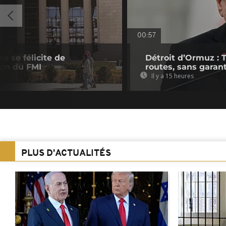
00:57
e se félicite de
Détroit d’Ormuz : 
ion du FMI
routes, sans garant
Il y a 15 heures
PLUS D'ACTUALITÉS