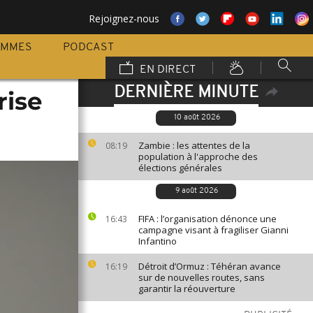
Rejoignez-nous
AMMES
PODCAST
EN DIRECT
DERNIÈRE MINUTE
rise
10 août 2026
Zambie : les attentes de la
08:19
population à l'approche des
élections générales
9 août 2026
FIFA : l’organisation dénonce une
16:43
campagne visant à fragiliser Gianni
Infantino
Détroit d’Ormuz : Téhéran avance
16:19
sur de nouvelles routes, sans
garantir la réouverture