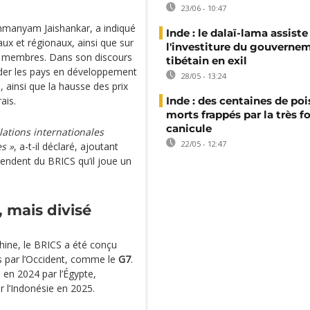
23/06 - 10:47
ahmanyam Jaishankar, a indiqué
Inde : le dalaï-lama assiste
ux et régionaux, ainsi que sur
l'investiture du gouverne
es membres. Dans son discours
tibétain en exil
aider les pays en développement
28/05 - 13:24
s, ainsi que la hausse des prix
ais.
Inde : des centaines de po
morts frappés par la très f
canicule
ations internationales
22/05 - 12:47
s »
, a-t-il déclaré, ajoutant
endent du BRICS qu’il joue un
, mais divisé
 Chine, le BRICS a été conçu
 par l’Occident, comme le
G7
.
i en 2024 par l’Égypte,
ar l’Indonésie en 2025.