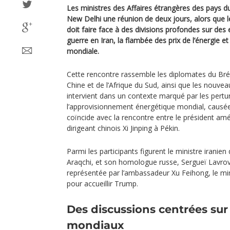
Les ministres des Affaires étrangères des pays 
New Delhi une réunion de deux jours, alors que l
doit faire face à des divisions profondes sur de
guerre en Iran, la flambée des prix de l’énergie e
mondiale.
Cette rencontre rassemble les diplomates du Brésil
Chine et de l’Afrique du Sud, ainsi que les nouv
intervient dans un contexte marqué par les pertu
l’approvisionnement énergétique mondial, causées
coïncide avec la rencontre entre le président am
dirigeant chinois Xi Jinping à Pékin.
Parmi les participants figurent le ministre iranie
Araqchi, et son homologue russe, Sergueï Lavrov.
représentée par l’ambassadeur Xu Feihong, le min
pour accueillir Trump.
Des discussions centrées sur 
mondiaux