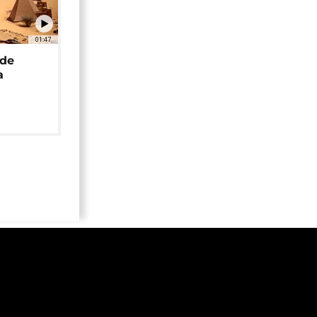
01:47
 de
a