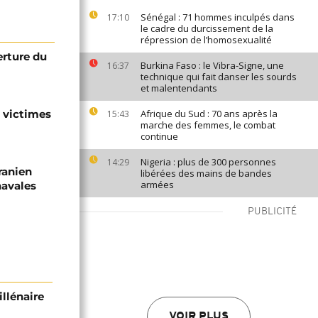
Sénégal : 71 hommes inculpés dans
17:10
le cadre du durcissement de la
répression de l’homosexualité
erture du
Burkina Faso : le Vibra-Signe, une
16:37
technique qui fait danser les sourds
et malentendants
s victimes
Afrique du Sud : 70 ans après la
15:43
marche des femmes, le combat
continue
Nigeria : plus de 300 personnes
14:29
ranien
libérées des mains de bandes
armées
navales
PUBLICITÉ
illénaire
VOIR PLUS