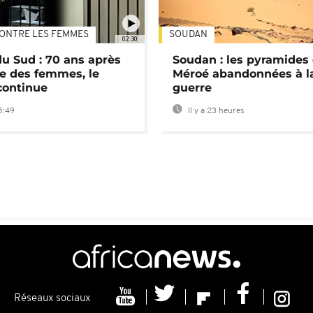
ONTRE LES FEMMES
SOUDAN
02:30
du Sud : 70 ans après
Soudan : les pyramides
e des femmes, le
Méroé abandonnées à l
continue
guerre
5:49
Il y a 23 heures
Réseaux sociaux