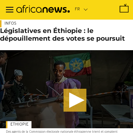
Passer
au
contenu
principal
INFOS
Législatives en Éthiopie : le
dépouillement des votes se poursuit
ETHIOPIE
Des agents de la Commission électorale nationale éthiopienne trient et comptent