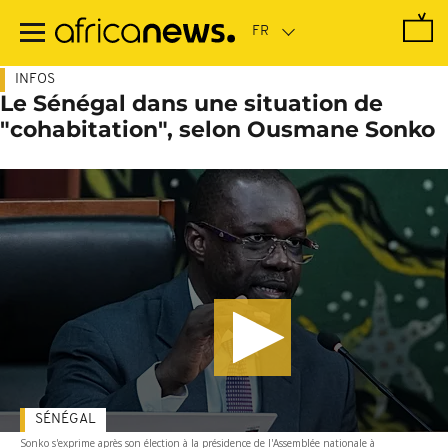
Passer
au
contenu
principal
INFOS
Le Sénégal dans une situation de
"cohabitation", selon Ousmane Sonko
SÉNÉGAL
Sonko s'exprime après son élection à la présidence de l'Assemblée nationale à