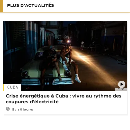
PLUS D'ACTUALITÉS
CUBA
01:54
Crise énergétique à Cuba : vivre au rythme des
coupures d'électricité
Il y a 8 heures