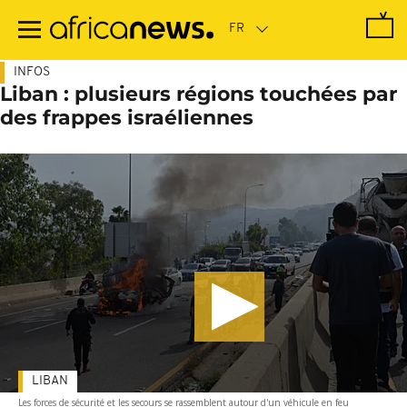
Passer
au
contenu
principal
INFOS
Liban : plusieurs régions touchées par
des frappes israéliennes
LIBAN
Les forces de sécurité et les secours se rassemblent autour d'un véhicule en feu