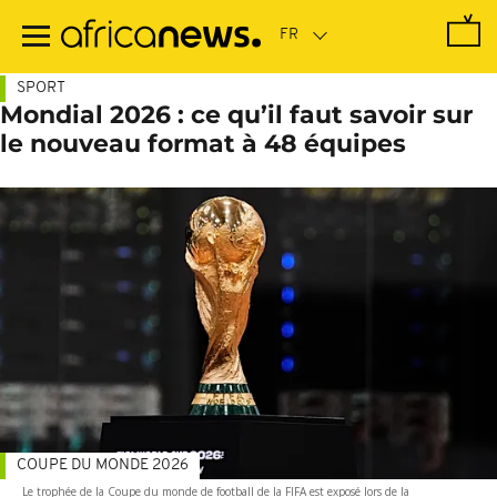
Passer
au
contenu
principal
SPORT
Mondial 2026 : ce qu’il faut savoir sur
le nouveau format à 48 équipes
COUPE DU MONDE 2026
Le trophée de la Coupe du monde de football de la FIFA est exposé lors de la