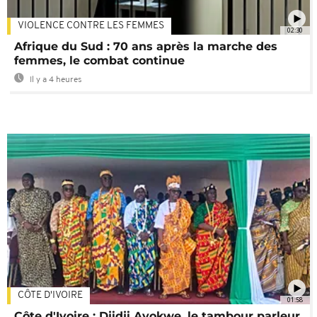
VIOLENCE CONTRE LES FEMMES
02:30
Afrique du Sud : 70 ans après la marche des
femmes, le combat continue
Il y a 4 heures
CÔTE D'IVOIRE
01:58
Côte d'Ivoire : Djidji Ayokwe, le tambour parleur