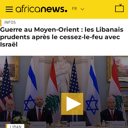
Passer
au
contenu
principal
INFOS
Guerre au Moyen-Orient : les Libanais
prudents après le cessez-le-feu avec
Israël
LIBAN