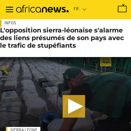
Passer
au
contenu
principal
INFOS
L'opposition sierra-léonaise s'alarme
des liens présumés de son pays avec
le trafic de stupéfiants
SIERRA LEONE