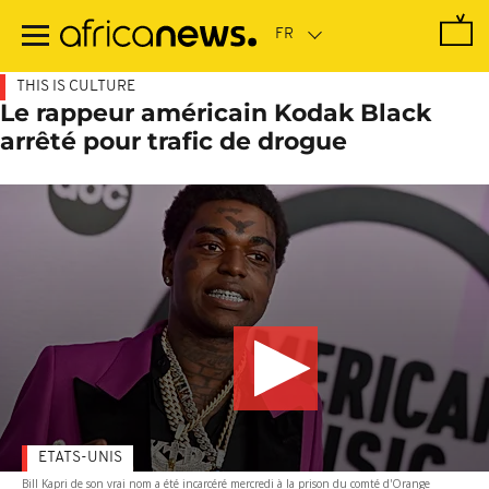
Passer
au
contenu
principal
THIS IS CULTURE
Le rappeur américain Kodak Black
arrêté pour trafic de drogue
ETATS-UNIS
Bill Kapri de son vrai nom a été incarcéré mercredi à la prison du comté d'Orange