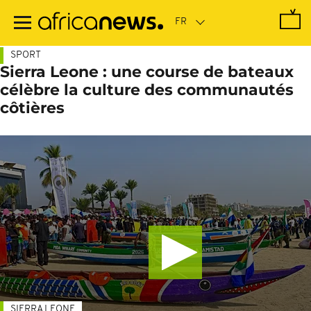
Passer
au
contenu
principal
SPORT
Sierra Leone : une course de bateaux
célèbre la culture des communautés
côtières
SIERRA LEONE