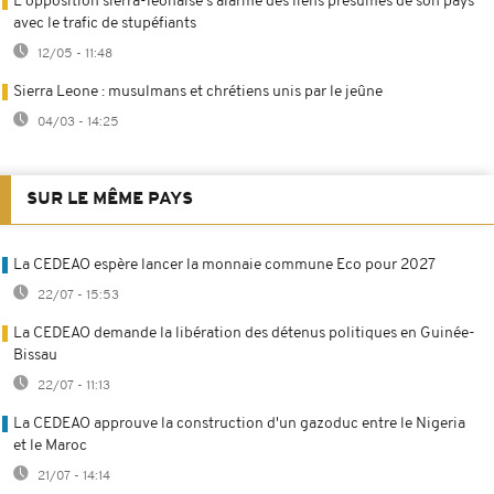
L'opposition sierra-léonaise s'alarme des liens présumés de son pays
avec le trafic de stupéfiants
12/05 - 11:48
Sierra Leone : musulmans et chrétiens unis par le jeûne
04/03 - 14:25
SUR LE MÊME PAYS
La CEDEAO espère lancer la monnaie commune Eco pour 2027
22/07 - 15:53
La CEDEAO demande la libération des détenus politiques en Guinée-
Bissau
22/07 - 11:13
La CEDEAO approuve la construction d'un gazoduc entre le Nigeria
et le Maroc
21/07 - 14:14