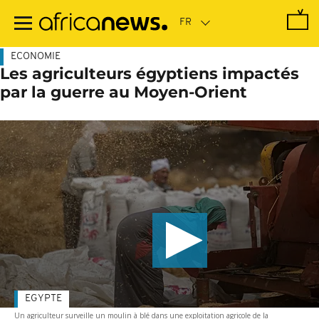
Passer
au
contenu
principal
ECONOMIE
Les agriculteurs égyptiens impactés
par la guerre au Moyen-Orient
EGYPTE
Un agriculteur surveille un moulin à blé dans une exploitation agricole de la