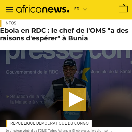
Passer
au
contenu
principal
INFOS
Ebola en RDC : le chef de l'OMS "a des
raisons d'espérer" à Bunia
RÉPUBLIQUE DÉMOCRATIQUE DU CONGO
Le directeur général de l'OMS, Tedros Adhanom Ghebreyesus, lors d'un point