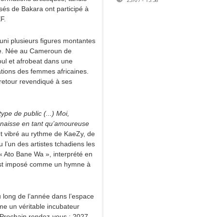
isés de Bakara ont participé à
F.
uni plusieurs figures montantes
rie. Née au Cameroun de
oul et afrobeat dans une
ations des femmes africaines.
 retour revendiqué à ses
pe de public (...) Moi,
nnaisse en tant qu’amoureuse
t vibré au rythme de KaeZy, de
’un des artistes tchadiens les
« Ato Bane Wa », interprété en
’est imposé comme un hymne à
 au long de l’année dans l’espace
e un véritable incubateur
 Prochain rendez-vous : 2027,