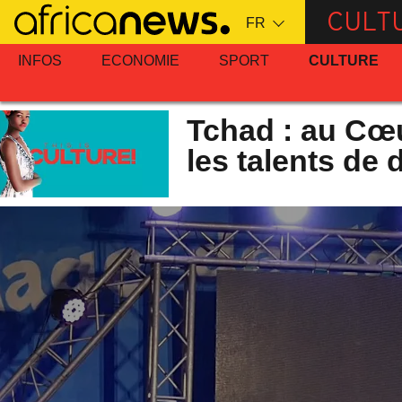
Passer
CULT
au
contenu
INFOS
ECONOMIE
SPORT
CULTURE
principal
Tchad : au Cœur
les talents de