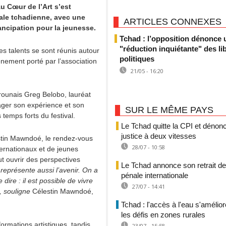
u Cœur de l’Art s’est
tale tchadienne, avec une
ARTICLES CONNEXES
mancipation pour la jeunesse.
Tchad : l’opposition dénonce 
"réduction inquiétante" des li
es talents se sont réunis autour
politiques
nement porté par l’association
21/05 - 16:20
erounais Greg Belobo, lauréat
tager son expérience et son
SUR LE MÊME PAYS
temps forts du festival.
Le Tchad quitte la CPI et dénon
justice à deux vitesses
estin Mawndoé, le rendez-vous
28/07 - 10:58
ternationaux et de jeunes
t ouvrir des perspectives
Le Tchad annonce son retrait de
représente aussi l’avenir. On a
pénale internationale
ire : il est possible de vivre
27/07 - 14:41
t, souligne
Célestin Mawndoé,
Tchad : l'accès à l'eau s'amélio
les défis en zones rurales
ormations artistiques, tandis
23/07 - 15:58