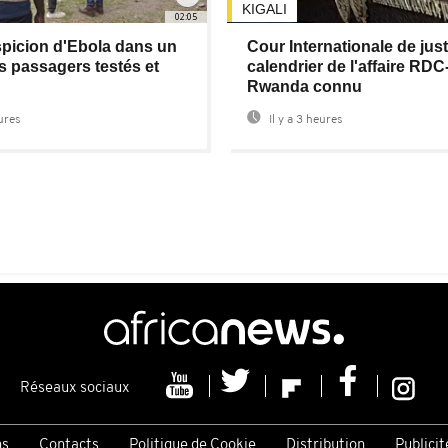
KIGALI
02:05
picion d'Ebola dans un
Cour Internationale de justi
es passagers testés et
calendrier de l'affaire RDC
Rwanda connu
eures
Il y a 3 heures
Réseaux sociaux
ns
Contacts
Politique de Cookie
Distribution
Publicit