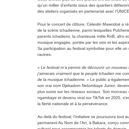
qu’un millier d’enfants issus des quartiers défavor
des ateliers organisés en partenariat avec l’UNICE
Pour le concert de clôture, Célestin Mawndoé a ré
de la scène tchadienne, parmi lesquelles Pulche
parents tchadiens, la chanteuse mêle RnB, afro-s
musique engagée, portée par les voix et les aspir
Sa participation au festival symbolise pour elle un
racines.
« Le festival m’a permis de découvrir un nouveau ty
j’aimerais vraiment que le peuple tchadien me co
de la musique tchadienne. »
Le public a égalemen
son vrai nom Djekadom Netombaye Junior, devenu l
plus suivis sur les réseaux sociaux. Son morceau 
ngambaye et devenu viral sur TikTok en 2025, s
la fierté nationale et à la persévérance.
Au-delà du festival, l’initiative se poursuivra tout
permanent Au Nom de l’Art, à Bakara, conçu comm
culturel pour accompagner les talents de demain.