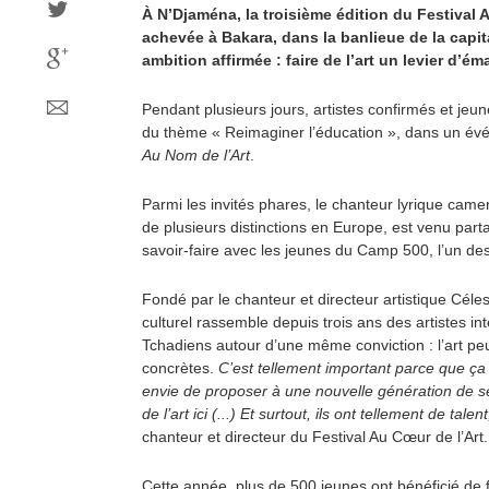
À N’Djaména, la troisième édition du Festival A
achevée à Bakara, dans la banlieue de la capi
ambition affirmée : faire de l’art un levier d’é
Pendant plusieurs jours, artistes confirmés et jeun
du thème « Reimaginer l’éducation », dans un évé
Au Nom de l’Art
.
Parmi les invités phares, le chanteur lyrique cam
de plusieurs distinctions en Europe, est venu par
savoir-faire avec les jeunes du Camp 500, l’un des 
Fondé par le chanteur et directeur artistique Cél
culturel rassemble depuis trois ans des artistes in
Tchadiens autour d’une même conviction : l’art peu
concrètes.
C’est tellement important parce que ça 
envie de proposer à une nouvelle génération de se d
de l’art ici (...) Et surtout, ils ont tellement de talen
chanteur et directeur du Festival Au Cœur de l’Art.
Cette année, plus de 500 jeunes ont bénéficié de f