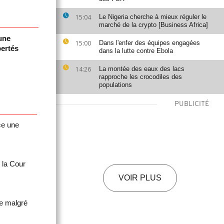
15:04
Le Nigeria cherche à mieux réguler le
marché de la crypto [Business Africa]
une
15:00
Dans l'enfer des équipes engagées
bertés
dans la lutte contre Ebola
14:26
La montée des eaux des lacs
rapproche les crocodiles des
populations
PUBLICITÉ
ce une
 la Cour
VOIR PLUS
re malgré