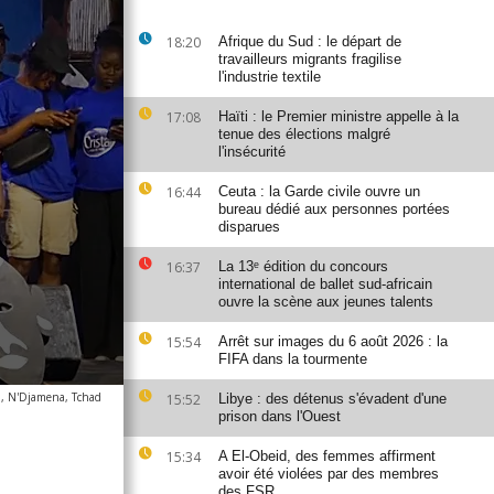
18:20
Afrique du Sud : le départ de
travailleurs migrants fragilise
l'industrie textile
17:08
Haïti : le Premier ministre appelle à la
tenue des élections malgré
l'insécurité
16:44
Ceuta : la Garde civile ouvre un
bureau dédié aux personnes portées
disparues
16:37
La 13ᵉ édition du concours
international de ballet sud-africain
ouvre la scène aux jeunes talents
15:54
Arrêt sur images du 6 août 2026 : la
FIFA dans la tourmente
n, N'Djamena, Tchad
15:52
Libye : des détenus s'évadent d'une
prison dans l'Ouest
15:34
A El-Obeid, des femmes affirment
avoir été violées par des membres
des FSR