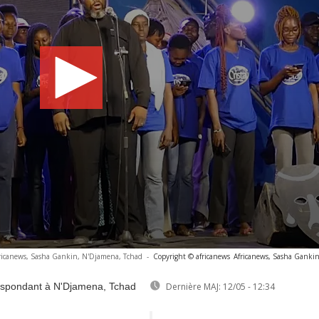
ricanews, Sasha Gankin, N'Djamena, Tchad
-
Copyright © africanews
Africanews, Sasha Ganki
espondant à N'Djamena, Tchad
Dernière MAJ:
12/05 - 12:34