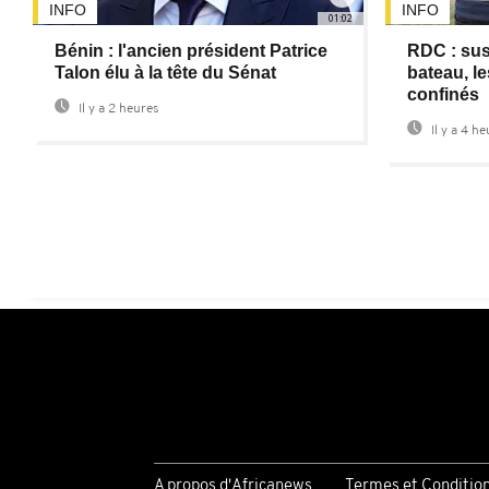
INFO
INFO
01:02
Bénin : l'ancien président Patrice
RDC : sus
Talon élu à la tête du Sénat
bateau, l
confinés
Il y a 2 heures
Il y a 4 h
A propos d'Africanews
Termes et Conditio