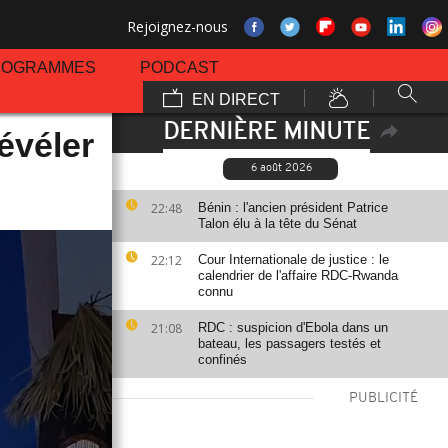
Rejoignez-nous
ROGRAMMES
PODCAST
EN DIRECT
DERNIÈRE MINUTE
révéler
6 août 2026
22:48
Bénin : l'ancien président Patrice
Talon élu à la tête du Sénat
22:12
Cour Internationale de justice : le
calendrier de l'affaire RDC-Rwanda
connu
21:08
RDC : suspicion d'Ebola dans un
bateau, les passagers testés et
confinés
PUBLICITÉ