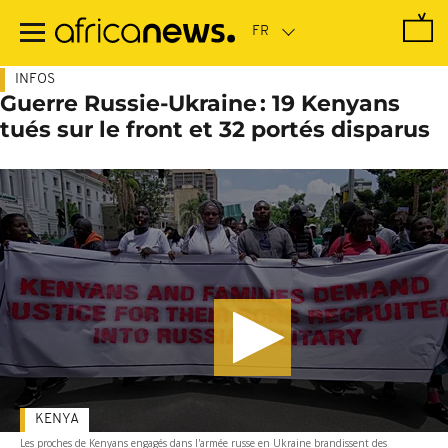
Passer
au
contenu
principal
INFOS
Guerre Russie-Ukraine : 19 Kenyans
tués sur le front et 32 portés disparus
KENYA
Les proches de Kenyans engagés dans l'armée russe en Ukraine brandissent des