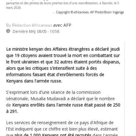
pancartes et des photos de leurs proches lors d'une manifestation, à Nairobi, le 5
mars 2026
-
Copyright © africanews
AP Photo/Brian Inganga
avec AFP
By Rédaction Africanews
Dernière MAJ:
08/05 - 10:58
Le ministre kenyan des Affaires étrangères a déclaré jeudi
que 19 citoyens avaient trouvé la mort en combattant sur
le front ukrainien et que 32 autres étaient portés disparus,
alors que les critiques s'intensifient suite à des
informations faisant état d'enrôlements forcés de
Kenyans dans l'armée russe.
S'exprimant lors d'une séance de la commission
sénatoriale, Musalia Mudavadi a déclaré que le nombre
de
Kenyans enrôlés dans l'armée russe était passé de 250
à 291.
Les services de renseignement de ce pays d'Afrique de
l'Est indiquent que ce chiffre est bien plus élevé, estimant
que
plus de 1 000 Kenyans ont été recrutés
dans l'armée