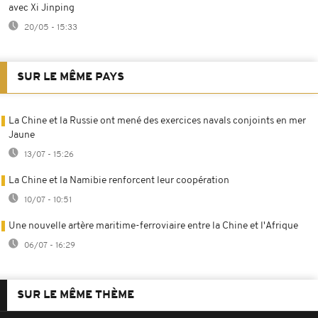
avec Xi Jinping
20/05 - 15:33
SUR LE MÊME PAYS
La Chine et la Russie ont mené des exercices navals conjoints en mer
Jaune
13/07 - 15:26
La Chine et la Namibie renforcent leur coopération
10/07 - 10:51
Une nouvelle artère maritime-ferroviaire entre la Chine et l'Afrique
06/07 - 16:29
SUR LE MÊME THÈME