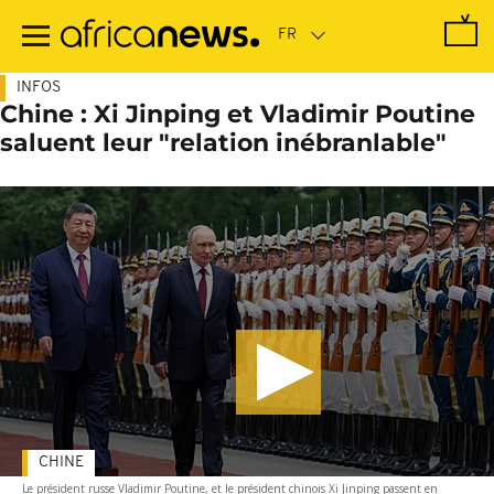
Passer
au
contenu
principal
INFOS
Chine : Xi Jinping et Vladimir Poutine
saluent leur "relation inébranlable"
CHINE
Le président russe Vladimir Poutine, et le président chinois Xi Jinping passent en