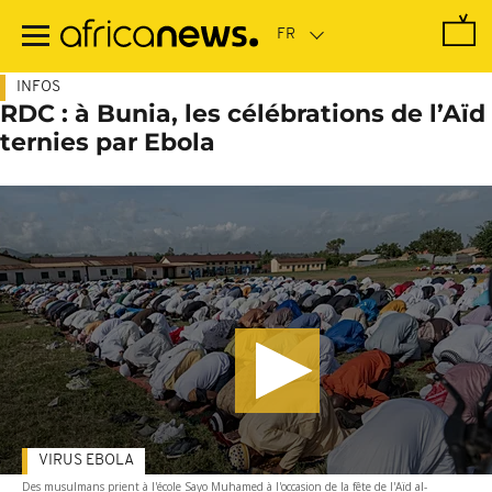
Passer
au
contenu
principal
INFOS
RDC : à Bunia, les célébrations de l’Aïd
ternies par Ebola
VIRUS EBOLA
Des musulmans prient à l'école Sayo Muhamed à l'occasion de la fête de l'Aïd al-