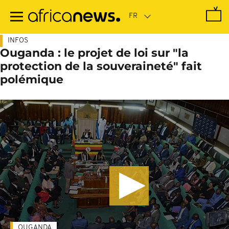
Passer
au
contenu
principal
INFOS
Ouganda : le projet de loi sur "la
protection de la souveraineté" fait
polémique
OUGANDA