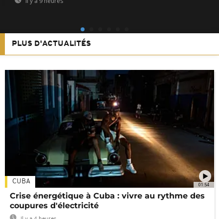
Il y a 9 heures
PLUS D'ACTUALITÉS
CUBA
01:54
Crise énergétique à Cuba : vivre au rythme des
coupures d'électricité
Il y a 4 heures