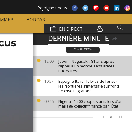
Rejoignez-nous
AMMES
PODCAST
EN DIRECT
DERNIÈRE MINUTE
ocus
9 août 2026
Japon - Nagasaki : 81 ans après,
12:09
l’appel à un monde sans armes
nucléaires
Espagne-Italie : le bras de fer sur
10:57
les frontières s’intensifie sur fond
de crise migratoire
Nigeria : 1 500 couples unis lors d’un
09:46
mariage collectif financé par l’État
PUBLICITÉ