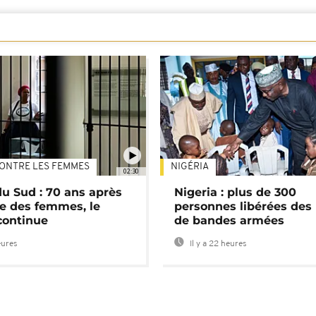
ONTRE LES FEMMES
NIGÉRIA
02:30
du Sud : 70 ans après
Nigeria : plus de 300
e des femmes, le
personnes libérées des
continue
de bandes armées
eures
Il y a 22 heures