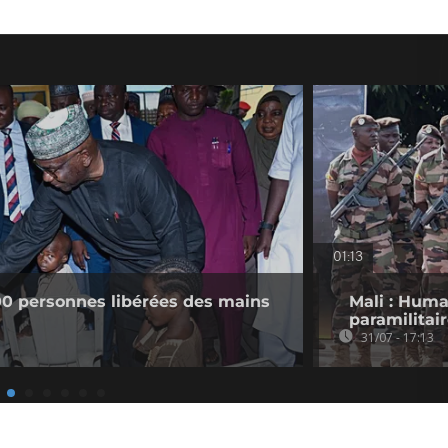
01:13
300 personnes libérées des mains
Mali : Hum
paramilitair
31/07 - 17:13