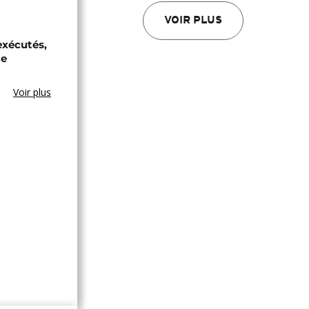
VOIR PLUS
exécutés,
te
Voir plus