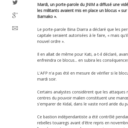
Mardi, un porte-parole du JNIM a diffusé une vidéo
les militants avaient mis en place un blocus « su
Bamako ».
Le porte-parole Bina Diarra a déclaré que les per
capitale seraient autorisées à le faire, « mais qu'il
nouvel ordre ».
Il en allait de même pour Kati, a-t-il déclaré, ava
enfreindra ce blocus... en subira les conséquences
L'AFP n'a pas été en mesure de vérifier si le bloc
mardi soir.
Certains analystes considèrent que les attaques
centres du pouvoir malien constituent une manœu
s'emparer de Kidal, dans le vaste nord aride du p
Ce bastion indépendantiste a été contrôlé pend
rebelles touaregs avant d'être repris en novembr