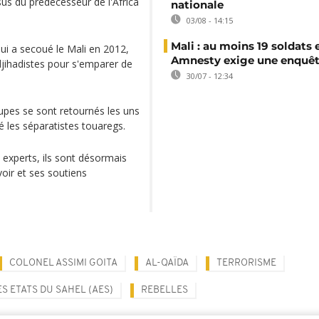
us du prédécesseur de l'Africa
nationale
03/08 - 14:15
Mali : au moins 19 soldats 
ui a secoué le Mali en 2012,
Amnesty exige une enquê
 djihadistes pour s'emparer de
30/07 - 12:34
oupes se sont retournés les uns
é les séparatistes touaregs.
es experts, ils sont désormais
oir et ses soutiens
COLONEL ASSIMI GOITA
AL-QAÏDA
TERRORISME
S ETATS DU SAHEL (AES)
REBELLES