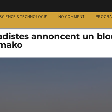
S
SCIENCE & TECHNOLOGIE
NO COMMENT
PROGR
ihadistes annoncent un bl
amako