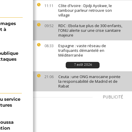
Côte d'Ivoire : Djidji Ayokwe, le
11:11
tambour parleur retrouve son
village
s images
RDC : Ebola tue plus de 300 enfants,
09:52
t à
l'ONU alerte sur une crise sanitaire
majeure
Espagne : vaste réseau de
08:33
trafiquants démantelé en
publique
Méditerranée
attaques
7 août 2026
Ceuta : une ONG marocaine pointe
21:06
la responsabilité de Madrid et de
Rabat
PUBLICITÉ
au service
ctures
 Moussa
ation