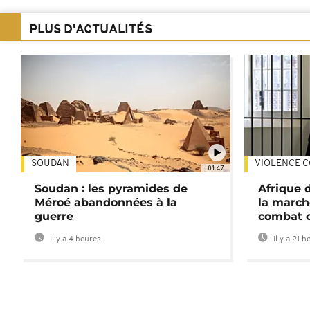
PLUS D'ACTUALITÉS
SOUDAN
VIOLENCE C
01:47
Soudan : les pyramides de
Afrique 
Méroé abandonnées à la
la march
guerre
combat 
Il y a 4 heures
Il y a 21 h