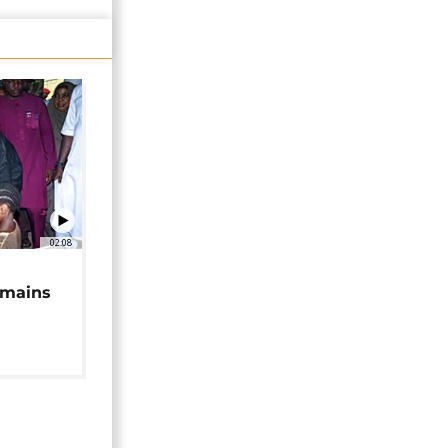
02:08
 mains