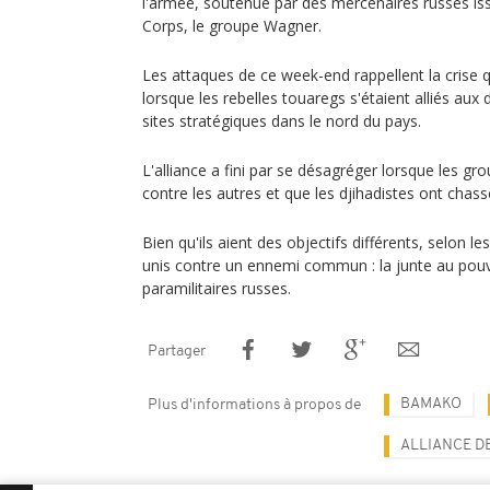
l'armée, soutenue par des mercenaires russes iss
Corps, le groupe Wagner.
Les attaques de ce week-end rappellent la crise q
lorsque les rebelles touaregs s'étaient alliés aux
sites stratégiques dans le nord du pays.
L'alliance a fini par se désagréger lorsque les gr
contre les autres et que les djihadistes ont chass
Bien qu'ils aient des objectifs différents, selon l
unis contre un ennemi commun : la junte au pouv
paramilitaires russes.
Partager
BAMAKO
Plus d'informations à propos de
ALLIANCE DE