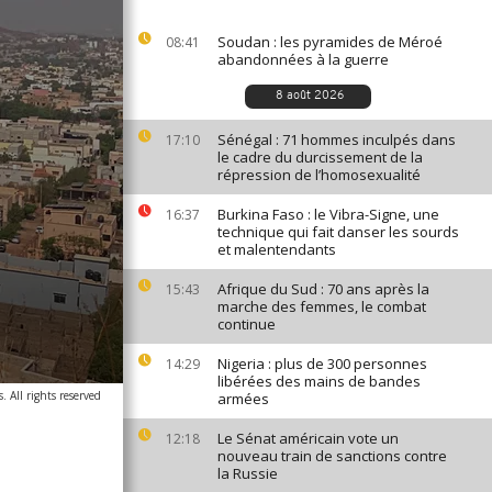
Soudan : les pyramides de Méroé
08:41
abandonnées à la guerre
8 août 2026
Sénégal : 71 hommes inculpés dans
17:10
le cadre du durcissement de la
répression de l’homosexualité
Burkina Faso : le Vibra-Signe, une
16:37
technique qui fait danser les sourds
et malentendants
Afrique du Sud : 70 ans après la
15:43
marche des femmes, le combat
continue
Nigeria : plus de 300 personnes
14:29
libérées des mains de bandes
. All rights reserved
armées
Le Sénat américain vote un
12:18
nouveau train de sanctions contre
la Russie