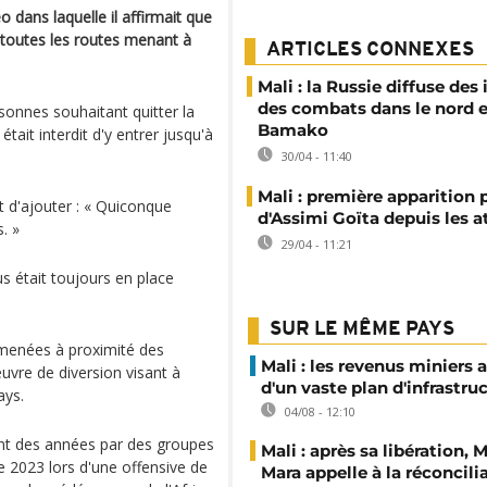
 dans laquelle il affirmait que
r toutes les routes menant à
ARTICLES CONNEXES
Mali : la Russie diffuse de
des combats dans le nord e
sonnes souhaitant quitter la
Bamako
 était interdit d'y entrer jusqu'à
30/04 - 11:40
Mali : première apparition 
nt d'ajouter : « Quiconque
d'Assimi Goïta depuis les 
. »
29/04 - 11:21
us était toujours en place
SUR LE MÊME PAYS
 menées à proximité des
Mali : les revenus miniers 
vre de diversion visant à
d'un vaste plan d'infrastru
ays.
04/08 - 12:10
ant des années par des groupes
Mali : après sa libération,
e 2023 lors d'une offensive de
Mara appelle à la réconcili