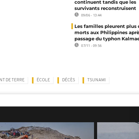
continuent tandis que les
survivants reconstruisent
09/06 - 13:44
Les familles pleurent plus 
morts aux Philippines aprè
passage du typhon Kalma
07/11 - 09:56
T DE TERRE
ÉCOLE
DÉCÈS
TSUNAMI