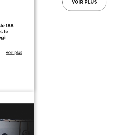
VOIR PLUS
de 188
s le
egi
Voir plus