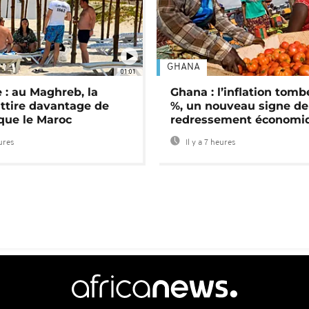
GHANA
01:01
 : au Maghreb, la
Ghana : l’inflation tomb
attire davantage de
%, un nouveau signe de
 que le Maroc
redressement économi
eures
Il y a 7 heures