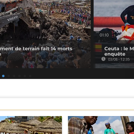
01:10
ement de terrain fait 14 morts
Ceuta : le 
e
enquête
03/08 - 12:35