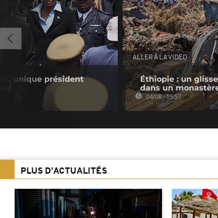
ALLER À LA VIDEO
tt, unique président
Éthiopie : un gliss
eid
dans un monastèr
04/08 - 15:57
PLUS D'ACTUALITÉS