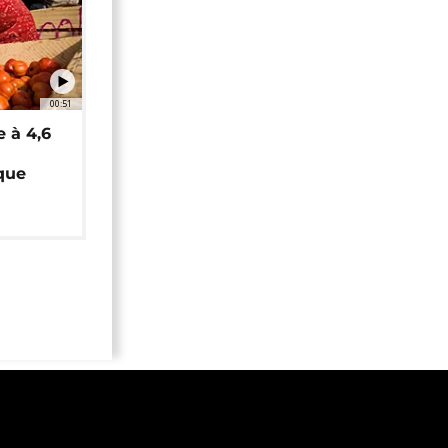
00:51
e à 4,6
que