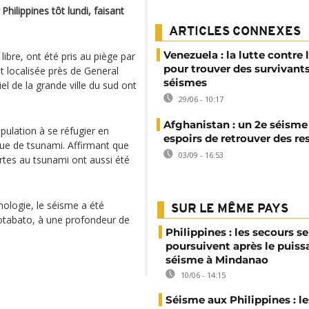
ilippines tôt lundi, faisant
ARTICLES CONNEXES
Venezuela : la lutte contre
 libre, ont été pris au piège par
pour trouver des survivant
t localisée près de General
séismes
l de la grande ville du sud ont
29/06 - 10:17
Afghanistan : un 2e séisme 
pulation à se réfugier en
espoirs de retrouver des r
ue de tsunami. Affirmant que
03/09 - 16:53
rtes au tsunami ont aussi été
smologie, le séisme a été
SUR LE MÊME PAYS
tabato, à une profondeur de
Philippines : les secours se
poursuivent après le puiss
séisme à Mindanao
10/06 - 14:15
Séisme aux Philippines : l