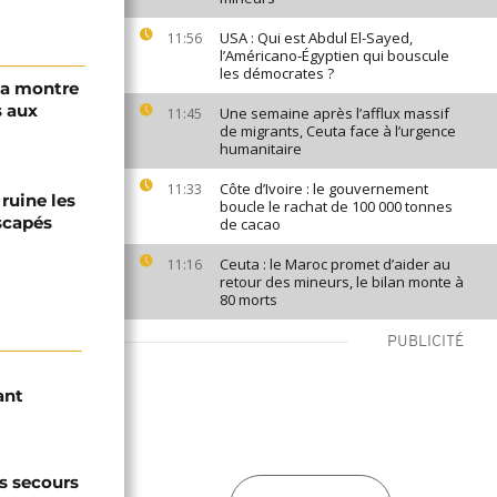
USA : Qui est Abdul El-Sayed,
11:56
l’Américano-Égyptien qui bouscule
les démocrates ?
 la montre
s aux
Une semaine après l’afflux massif
11:45
de migrants, Ceuta face à l’urgence
humanitaire
Côte d’Ivoire : le gouvernement
11:33
ruine les
boucle le rachat de 100 000 tonnes
escapés
de cacao
Ceuta : le Maroc promet d’aider au
11:16
retour des mineurs, le bilan monte à
80 morts
PUBLICITÉ
ant
es secours