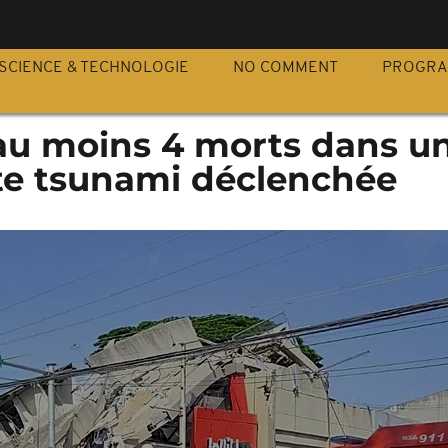
S
SCIENCE & TECHNOLOGIE
NO COMMENT
PROGR
 au moins 4 morts dans u
rte tsunami déclenchée