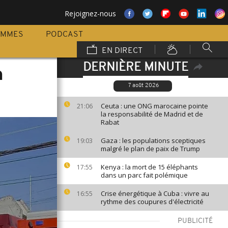
Rejoignez-nous
AMMES
PODCAST
EN DIRECT
DERNIÈRE MINUTE
n
7 août 2026
Ceuta : une ONG marocaine pointe
21:06
la responsabilité de Madrid et de
Rabat
Gaza : les populations sceptiques
19:03
malgré le plan de paix de Trump
Kenya : la mort de 15 éléphants
17:55
dans un parc fait polémique
Crise énergétique à Cuba : vivre au
16:55
rythme des coupures d'électricité
PUBLICITÉ