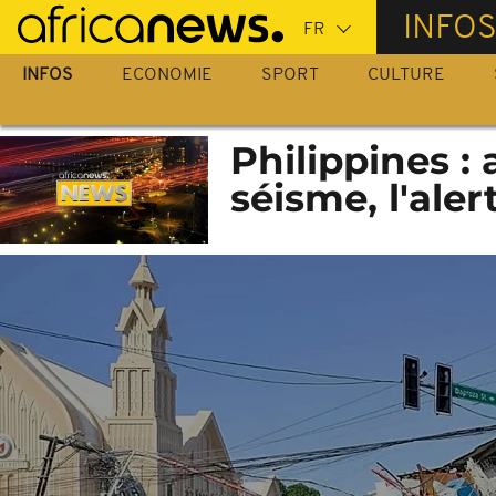
Passer
INFO
au
contenu
INFOS
ECONOMIE
SPORT
CULTURE
principal
Philippines :
séisme, l'ale