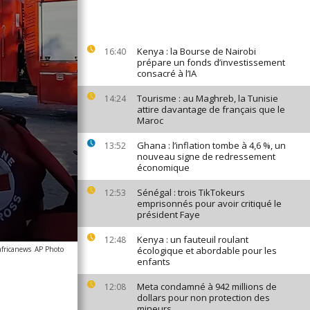
Kenya : la Bourse de Nairobi
16:40
prépare un fonds d’investissement
consacré à l’IA
Tourisme : au Maghreb, la Tunisie
14:24
attire davantage de français que le
Maroc
Ghana : l’inflation tombe à 4,6 %, un
13:52
nouveau signe de redressement
économique
Sénégal : trois TikTokeurs
12:53
emprisonnés pour avoir critiqué le
président Faye
Kenya : un fauteuil roulant
12:48
africanews
AP Photo
écologique et abordable pour les
enfants
Meta condamné à 942 millions de
12:08
dollars pour non protection des
mineurs