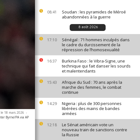
Soudan : les pyramides de Méroé
08:41
abandonnées à la guerre
8 août 2026
Sénégal : 71 hommes inculpés dans
17:10
le cadre du durcissement de la
répression de l’homosexualité
Burkina Faso : le Vibra-Signe, une
16:37
technique qui fait danser les sourds
et malentendants
Afrique du Sud : 70 ans après la
15:43
marche des femmes, le combat
continue
Nigeria : plus de 300 personnes
14:29
libérées des mains de bandes
, le 18 mars 2026
-
armées
eter Byrne/PA via AP
Le Sénat américain vote un
12:18
nouveau train de sanctions contre
la Russie