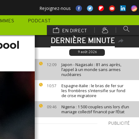
Rejoignez-nous
AMMES
PODCAST
EN DIRECT
DERNIÈRE MINUTE
pool
9 août 2026
Japon - Nagasaki : 81 ans après,
12:09
l’appel à un monde sans armes
nucléaires
Espagne-Italie : le bras de fer sur
10:57
les frontières s’intensifie sur fond
de crise migratoire
Nigeria : 1 500 couples unis lors d’un
09:46
mariage collectif financé par l’État
PUBLICITÉ