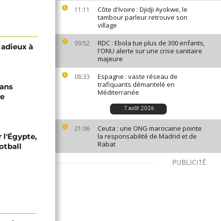
Côte d'Ivoire : Djidji Ayokwe, le
11:11
tambour parleur retrouve son
village
RDC : Ebola tue plus de 300 enfants,
09:52
 adieux à
l'ONU alerte sur une crise sanitaire
majeure
Espagne : vaste réseau de
08:33
trafiquants démantelé en
dans
Méditerranée
re
7 août 2026
Ceuta : une ONG marocaine pointe
21:06
 l'Égypte,
la responsabilité de Madrid et de
Rabat
otball
PUBLICITÉ