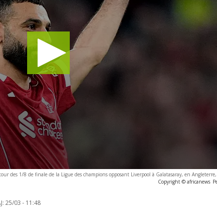
our des 1/8 de finale de la Ligue des champions opposant Liverpool à Galatasaray, en Angleterre
Copyright © africanews
P
J:
25/03 - 11:48