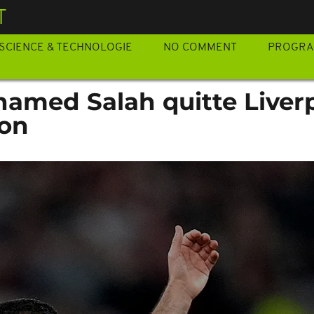
T
SCIENCE & TECHNOLOGIE
NO COMMENT
PROGR
hamed Salah quitte Liver
son