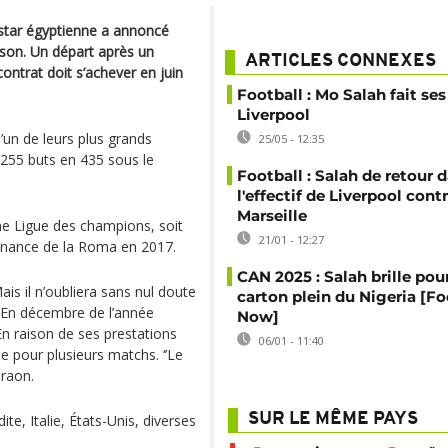
star égyptienne a annoncé
saison. Un départ après un
ARTICLES CONNEXES
ontrat doit s’achever en juin
Football : Mo Salah fait ses
Liverpool
’un de leurs plus grands
25/05 - 12:35
t 255 buts en 435 sous le
Football : Salah de retour 
l'effectif de Liverpool cont
Marseille
ne Ligue des champions, soit
21/01 - 12:27
ovenance de la Roma en 2017.
CAN 2025 : Salah brille pour
is il n’oubliera sans nul doute
carton plein du Nigeria [Fo
 En décembre de l’année
Now]
En raison de ses prestations
06/01 - 11:40
pe pour plusieurs matchs. ‘’Le
araon.
SUR LE MÊME PAYS
ite, Italie, États-Unis, diverses