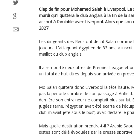
Clap de fin pour Mohamed Salah à Liverpool. La 
mardi qu’il quittera le club anglais à la fin de la 
accord à l’amiable avec Liverpool. Alors que son c
2027.
Les dirigeants des Reds ont décrit Salah comme l
joueurs. L'attaquant égyptien de 33 ans, a inscri
maillot du club anglais.
Il a remporté deux titres de Premier League et u
un total de huit titres depuis son arrivée en pr
Mo Salah quittera donc Liverpool la tête haute. Ma
pas la période sombre de son passage à Anfield.
dernière son entraineur ne comptait plus sur lui. 
jugées terne, l’égyptien avait été écarté de l'équi
club m’avait jeté sous le bus’’, avait déclaré le ph
Mais quelle destination prendra-t-il ? Arabie Saoud
pistes sont déjà évoquées par la presse sportive.