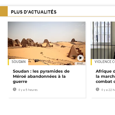
PLUS D'ACTUALITÉS
SOUDAN
VIOLENCE C
01:47
Soudan : les pyramides de
Afrique 
Méroé abandonnées à la
la march
guerre
combat 
Il y a 5 heures
Il y a 22 