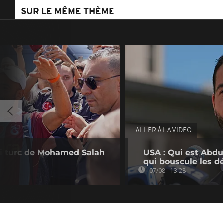
SUR LE MÊME THÈME
ALLER À LA VIDEO
pari turc de Mohamed Salah
USA : Qui est Abdu
qui bouscule les d
07/08 - 13:28