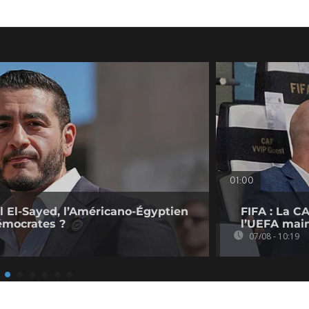
01:00
l El-Sayed, l’Américano-Égyptien
FIFA : La CA
émocrates ?
l’UEFA main
07/08 - 10:19