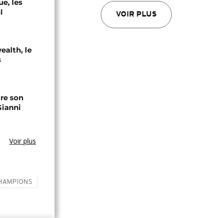
e, les
l
VOIR PLUS
alth, le
s
ire son
Gianni
Voir plus
CHAMPIONS