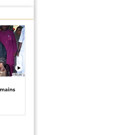
02:08
 mains