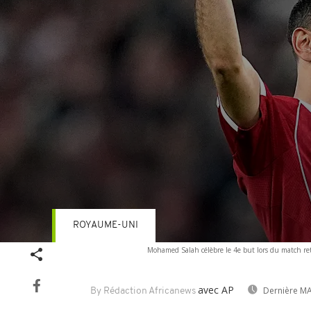
ROYAUME-UNI
Volume
Mohamed Salah célèbre le 4e but lors du match ret
90%
avec AP
Dernière MA
By Rédaction Africanews