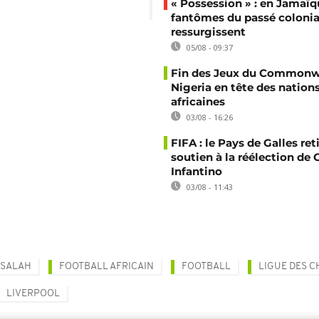
« Possession » : en Jamaïqu
fantômes du passé colonia
ressurgissent
05/08 - 09:37
Fin des Jeux du Commonwe
Nigeria en tête des nation
africaines
03/08 - 16:26
FIFA : le Pays de Galles ret
soutien à la réélection de 
Infantino
03/08 - 11:43
SALAH
FOOTBALL AFRICAIN
FOOTBALL
LIGUE DES 
LIVERPOOL