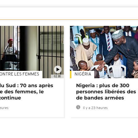
ONTRE LES FEMMES
NIGÉRIA
02:30
du Sud : 70 ans après
Nigeria : plus de 300
e des femmes, le
personnes libérées des
continue
de bandes armées
heures
Il y a 23 heures