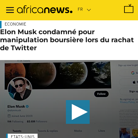
Passer
au
contenu
principal
ECONOMIE
Elon Musk condamné pour
manipulation boursière lors du rachat
de Twitter
ETATS-UNIS