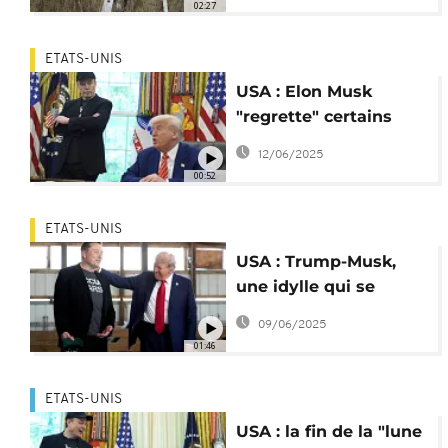
02:27
d'Afrikaners
ETATS-UNIS
USA : Elon Musk
"regrette" certains
propos contre Donald
12/06/2025
Trump
00:52
ETATS-UNIS
USA : Trump-Musk,
une idylle qui se
termine en clash
09/06/2025
01:46
ETATS-UNIS
USA : la fin de la "lune