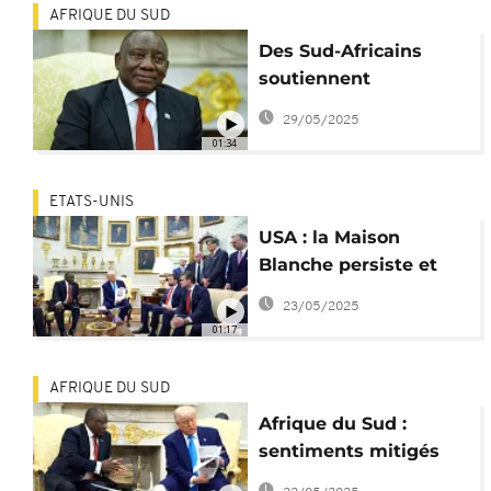
AFRIQUE DU SUD
Des Sud-Africains
soutiennent
Ramaphosa après sa
29/05/2025
rencontre avec Trump
01:34
ETATS-UNIS
USA : la Maison
Blanche persiste et
signe sur la
23/05/2025
persécution
01:17
d'Afrikaners
AFRIQUE DU SUD
Afrique du Sud :
sentiments mitigés
après la rencontre