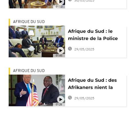
30/05/2025
Starlink d'Elon Musk
01:13
AFRIQUE DU SUD
Afrique du Sud : le
ministre de la Police
réfute les allégations
29/05/2025
de génocide
01:45
AFRIQUE DU SUD
Afrique du Sud : des
Afrikaners nient la
thèse de "génocide"
29/05/2025
de Trump
01:26