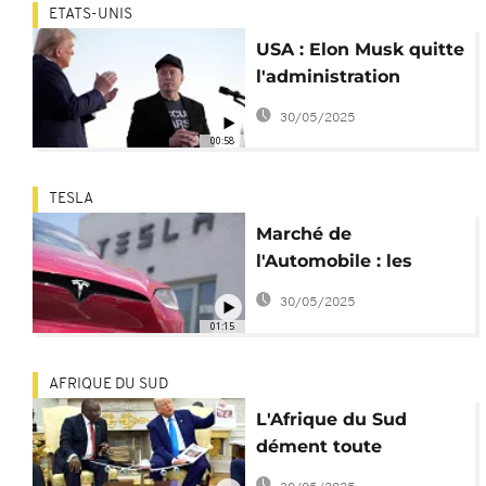
ETATS-UNIS
USA : Elon Musk quitte
l'administration
Trump
30/05/2025
00:58
TESLA
Marché de
l'Automobile : les
ventes de Tesla
30/05/2025
dégringolent en
01:15
Europe
AFRIQUE DU SUD
L'Afrique du Sud
dément toute
"dérogation" pour le