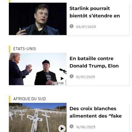
Starlink pourrait
bientôt s’étendre en
Afrique du Sud
03/07/2025
ETATS-UNIS
En bataille contre
Donald Trump, Elon
Musk veut lancer le
01/07/2025
"Parti de l'Amérique"
01:09
AFRIQUE DU SUD
Des croix blanches
alimentent des “fake
news” sur la
16/06/2025
persécution