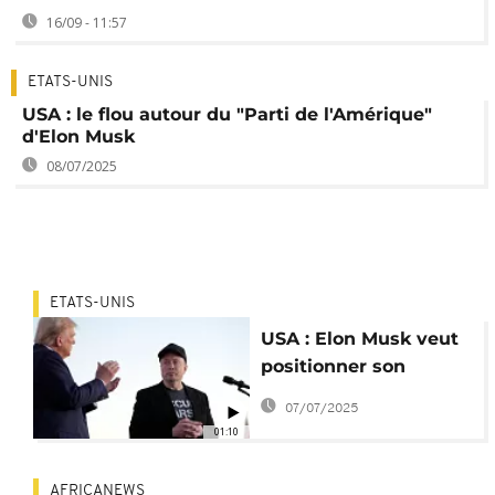
16/09 - 11:57
ETATS-UNIS
USA : le flou autour du "Parti de l'Amérique"
d'Elon Musk
08/07/2025
ETATS-UNIS
USA : Elon Musk veut
positionner son
"America Party"
07/07/2025
contre Donald Trump
01:10
AFRICANEWS