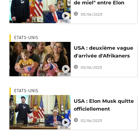
de miel" entre Elon
Musk et Donald
05/06/2025
Trump ?
01:12
ETATS-UNIS
USA : deuxième vague
d'arrivée d'Afrikaners
demandeurs d'asile
03/06/2025
01:02
ETATS-UNIS
USA : Elon Musk quitte
officiellement
l'administration
02/06/2025
Trump
01:14