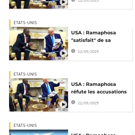
22/05/2025
Trump-Ramaphosa
01:39
ETATS-UNIS
USA : Ramaphosa
"satisfait" de sa
rencontre avec Trump
22/05/2025
02:14
ETATS-UNIS
USA : Ramaphosa
réfute les accusations
de Trump sur les
22/05/2025
Afrikaners
01:37
ETATS-UNIS