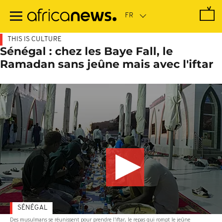
Passer
au
contenu
principal
THIS IS CULTURE
Sénégal : chez les Baye Fall, le
Ramadan sans jeûne mais avec l'iftar
SÉNÉGAL
Des musulmans se réunissent pour prendre l'iftar, le repas qui rompt le jeûne