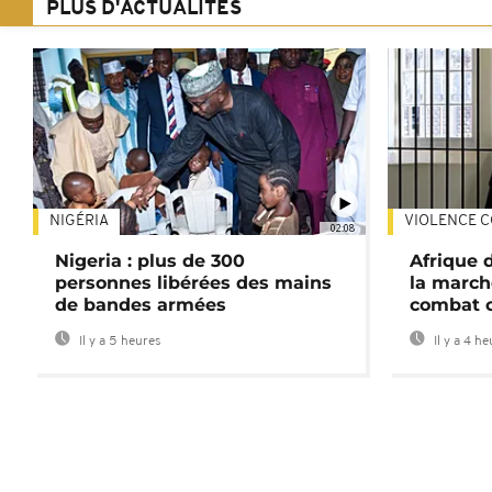
PLUS D'ACTUALITÉS
NIGÉRIA
VIOLENCE C
02:08
Nigeria : plus de 300
Afrique 
personnes libérées des mains
la march
de bandes armées
combat 
Il y a 5 heures
Il y a 4 h