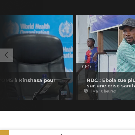
01:47
 l'OMS à Kinshasa pour
RDC : Ebola tue pl
sur une crise sani
Il y a 10 heures