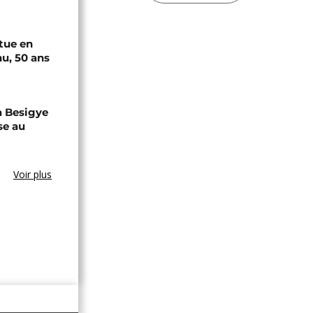
tue en
u, 50 ans
a Besigye
se au
Voir plus