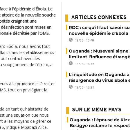
ace à l'épidémie d'Ébola. Le
 atteint de la nouvelle souche
ARTICLES CONNEXES
rités craignent une
 désinfection sont mises en
RDC : ce qu'il faut savoir su
ationale décrétée par l'OMS.
nouvelle épidémie d'Ebola
19/05 - 10:40
ant Ebola, nous avons tout
Ouganda : Museveni signe l
llant dans les établissements
limitant l'influence étrang
out contact avec des
18/05 - 14:37
u soupçonnées de l'être », a
L'inquiétude en Ouganda a
résurgence du virus Ebola
rs à la prudence et à rester
18/05 - 12:21
MS, tout en privilégiant la
ela en tant qu’habitants de
SUR LE MÊME PAYS
est une situation que nous
Ouganda : l'épouse de Kizz
t a les moyens de gérer ce
Besigye réclame le respect
 », indique Mbabazi Alice,