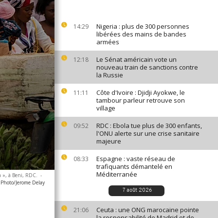
Nigeria : plus de 300 personnes
14:29
libérées des mains de bandes
armées
Le Sénat américain vote un
12:18
nouveau train de sanctions contre
la Russie
Côte d'Ivoire : Djidji Ayokwe, le
11:11
tambour parleur retrouve son
village
RDC : Ebola tue plus de 300 enfants,
09:52
l'ONU alerte sur une crise sanitaire
majeure
Espagne : vaste réseau de
08:33
trafiquants démantelé en
Méditerranée
a », à Beni, RDC.
-
 Photo/Jerome Delay
7 août 2026
Ceuta : une ONG marocaine pointe
21:06
la responsabilité de Madrid et de