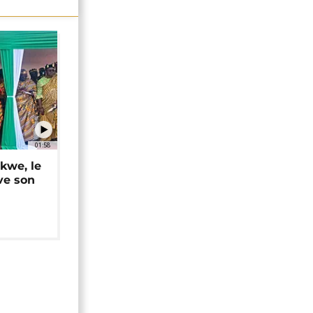
01:58
okwe, le
ve son