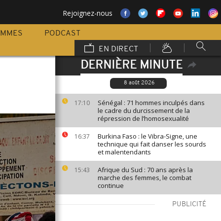
Rejoignez-nous
AMMES
PODCAST
EN DIRECT
DERNIÈRE MINUTE
8 août 2026
Sénégal : 71 hommes inculpés dans
17:10
le cadre du durcissement de la
répression de l’homosexualité
Burkina Faso : le Vibra-Signe, une
16:37
technique qui fait danser les sourds
et malentendants
Afrique du Sud : 70 ans après la
15:43
marche des femmes, le combat
continue
PUBLICITÉ