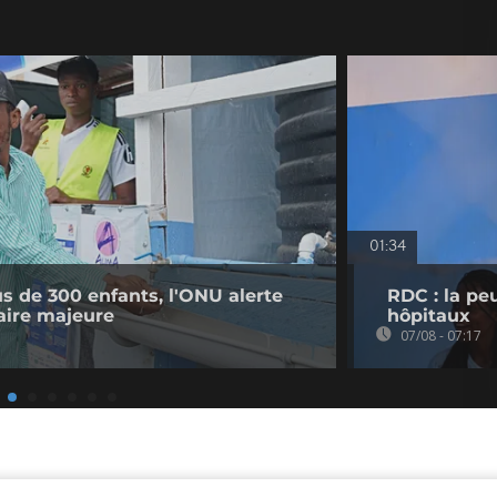
01:34
us de 300 enfants, l'ONU alerte
RDC : la pe
taire majeure
hôpitaux
07/08 - 07:17