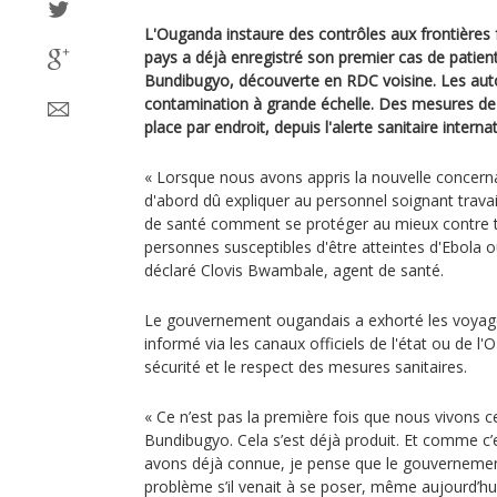
L'Ouganda instaure des contrôles aux frontières f
pays a déjà enregistré son premier cas de patient
Bundibugyo, découverte en RDC voisine. Les auto
contamination à grande échelle. Des mesures de
place par endroit, depuis l'alerte sanitaire intern
« Lorsque nous avons appris la nouvelle concern
d'abord dû expliquer au personnel soignant travai
de santé comment se protéger au mieux contre t
personnes susceptibles d'être atteintes d'Ebola o
déclaré Clovis Bwambale, agent de santé.
Le gouvernement ougandais a exhorté les voyageu
informé via les canaux officiels de l'état ou de l'O
sécurité et le respect des mesures sanitaires.
« Ce n’est pas la première fois que nous vivons c
Bundibugyo. Cela s’est déjà produit. Et comme c’
avons déjà connue, je pense que le gouvernemen
problème s’il venait à se poser, même aujourd’hui