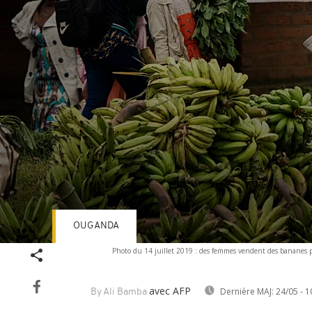
OUGANDA
Volume
Photo du 14 juillet 2019 : des femmes vendent des bananes prè
90%
avec AFP
Dernière MAJ:
24/05 - 1
By Ali Bamba