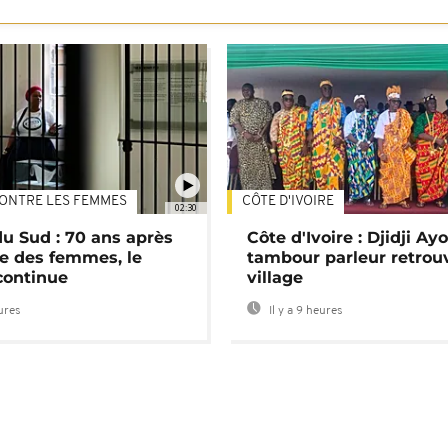
ONTRE LES FEMMES
CÔTE D'IVOIRE
02:30
du Sud : 70 ans après
Côte d'Ivoire : Djidji Ay
e des femmes, le
tambour parleur retrou
continue
village
eures
Il y a 9 heures