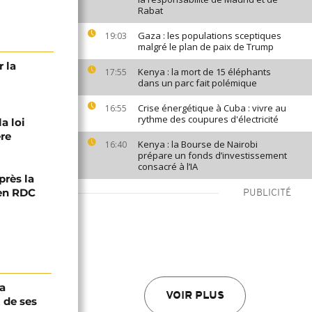
Rabat
Gaza : les populations sceptiques
19:03
malgré le plan de paix de Trump
r la
Kenya : la mort de 15 éléphants
17:55
dans un parc fait polémique
Crise énergétique à Cuba : vivre au
16:55
rythme des coupures d'électricité
a loi
ère
Kenya : la Bourse de Nairobi
16:40
prépare un fonds d’investissement
consacré à l’IA
près la
 en RDC
PUBLICITÉ
a
VOIR PLUS
 de ses