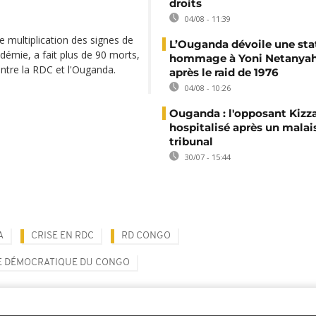
droits
04/08 - 11:39
 multiplication des signes de
L’Ouganda dévoile une sta
idémie, a fait plus de 90 morts,
hommage à Yoni Netanyah
entre la RDC et l'Ouganda.
après le raid de 1976
04/08 - 10:26
Ouganda : l'opposant Kizz
hospitalisé après un malai
tribunal
30/07 - 15:44
A
CRISE EN RDC
RD CONGO
E DÉMOCRATIQUE DU CONGO