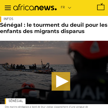
Passer
au
contenu
principal
INFOS
Sénégal : le tourment du deuil pour les
enfants des migrants disparus
SÉNÉGAL
Des marins sénégalais à bord de leur zodiac s'approchent d'une pirogue de