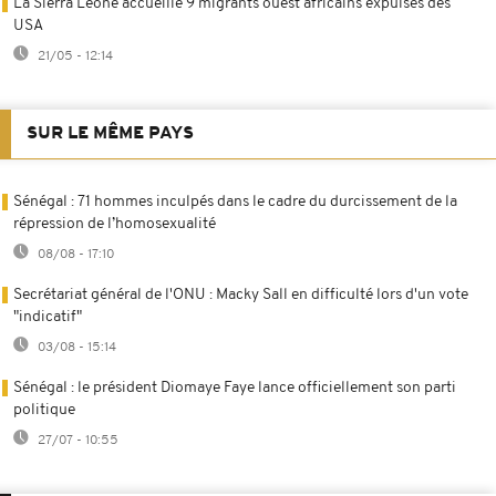
La Sierra Leone accueille 9 migrants ouest africains expulsés des
USA
21/05 - 12:14
SUR LE MÊME PAYS
Sénégal : 71 hommes inculpés dans le cadre du durcissement de la
répression de l’homosexualité
08/08 - 17:10
Secrétariat général de l'ONU : Macky Sall en difficulté lors d'un vote
"indicatif"
03/08 - 15:14
Sénégal : le président Diomaye Faye lance officiellement son parti
politique
27/07 - 10:55