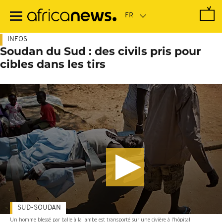
Passer
au
contenu
principal
INFOS
Soudan du Sud : des civils pris pour
cibles dans les tirs
SUD-SOUDAN
Un homme blessé par balle à la jambe est transporté sur une civière à l'hôpital