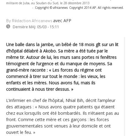
militaire de Juba, au Soudan du Sud, le 28 décembre 2013
-
Copyright © africanews
Copyright 2014 AP. All rights reserved.
avec AFP
By Rédaction Africanews
Dernière MAJ:
05/03 - 15:11
Une balle dans la jambe, un bébé de 18 mois gît sur un lit
d’hôpital délabré à Akobo. Sa mère a été tuée par le
même tir. Autour de lui, les murs sans portes ni fenêtres
témoignent de l’urgence et du manque de moyens. Sa
grand-mère raconte : « Les forces du régime ont
commencé à tirer sur tout le monde : les vieux, les
enfants et les mères. Nous avons fui, mais ils
continuaient à nous tirer dessus. »
L’infirmier en chef de l’hôpital, Nhial Bih, décrit l’ampleur
des attaques : « Nous avons quatre patients qui étaient
chez eux lorsqu’ils ont été bombardés. Ils n’étaient pas au
front. Comme cette mère et ces garçons : les forces
gouvernementales sont venues à leur domicile et ont
ouvert le feu. »