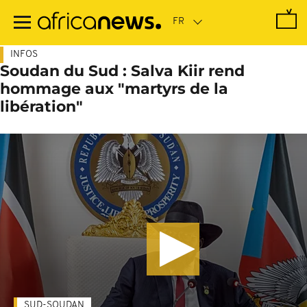
Passer
au
contenu
principal
INFOS
Soudan du Sud : Salva Kiir rend
hommage aux "martyrs de la
libération"
SUD-SOUDAN