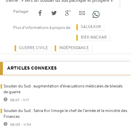
thème : « Vers un Soudan du Sud pacifique et prospère ».
Partager
SALVA KIIR
Plus d'informations à propos de
RIEK MACHAR
GUERRE CIVILE
INDÉPENDANCE
ARTICLES CONNEXES
Soudan du Sud : augmentation d'évacuations médicales de blessés
de guerre
08/07 - 11:17
Soudan du Sud : Salva Kiir limoge le chef de l'armée et le ministre des
Finances
08/05 - 11:54