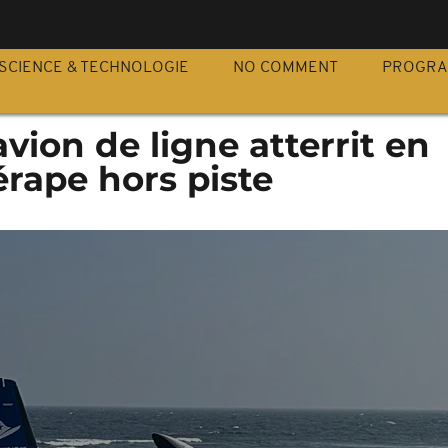
S
SCIENCE & TECHNOLOGIE
NO COMMENT
PROGR
avion de ligne atterrit en
rape hors piste