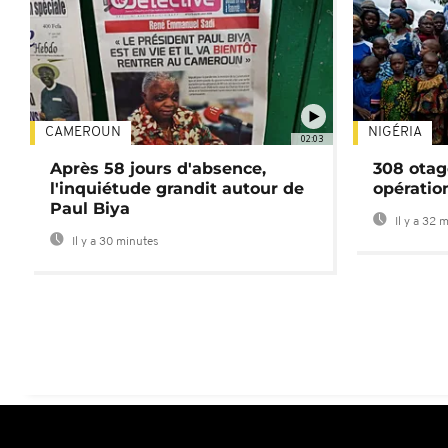
CAMEROUN
NIGÉRIA
02:03
Après 58 jours d'absence,
308 otag
l'inquiétude grandit autour de
opératio
Paul Biya
Il y a 32 
Il y a 30 minutes