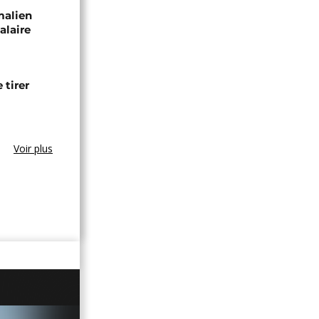
malien
alaire
 tirer
Voir plus