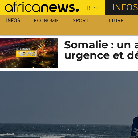
Passer
INFO
au
contenu
INFOS
ECONOMIE
SPORT
CULTURE
principal
Somalie : un 
urgence et dé