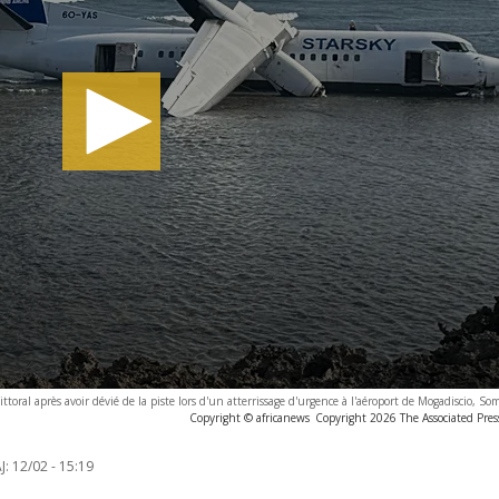
toral après avoir dévié de la piste lors d'un atterrissage d'urgence à l'aéroport de Mogadiscio, S
Copyright © africanews
Copyright 2026 The Associated Press
J:
12/02 - 15:19