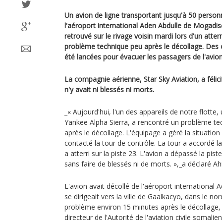
Un avion de ligne transportant jusqu'à 50 personn
l'aéroport international Aden Abdulle de Mogadisc
retrouvé sur le rivage voisin mardi lors d'un atte
problème technique peu après le décollage. Des
été lancées pour évacuer les passagers de l'avion
La compagnie aérienne, Star Sky Aviation, a félicit
n'y avait ni blessés ni morts.
_« Aujourd'hui, l'un des appareils de notre flotte
Yankee Alpha Sierra, a rencontré un problème t
après le décollage. L'équipage a géré la situatio
contacté la tour de contrôle. La tour a accordé la 
a atterri sur la piste 23. L'avion a dépassé la piste
sans faire de blessés ni de morts. »,_a déclaré 
L'avion avait décollé de l'aéroport international
se dirigeait vers la ville de Gaalkacyo, dans le no
problème environ 15 minutes après le décollage
directeur de l'Autorité de l'aviation civile somali