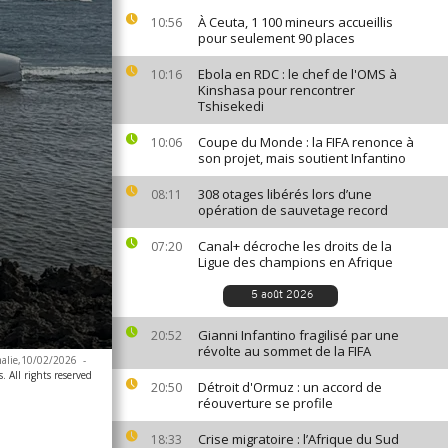
À Ceuta, 1 100 mineurs accueillis
10:56
pour seulement 90 places
Ebola en RDC : le chef de l'OMS à
10:16
Kinshasa pour rencontrer
Tshisekedi
Coupe du Monde : la FIFA renonce à
10:06
son projet, mais soutient Infantino
308 otages libérés lors d’une
08:11
opération de sauvetage record
Canal+ décroche les droits de la
07:20
Ligue des champions en Afrique
5 août 2026
Gianni Infantino fragilisé par une
20:52
révolte au sommet de la FIFA
omalie,10/02/2026
-
. All rights reserved
Détroit d'Ormuz : un accord de
20:50
réouverture se profile
Crise migratoire : l’Afrique du Sud
18:33