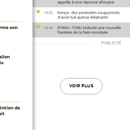
appelle à une réponse africaine
Kenya : des pesticides soupçonnés
18:02
d'avoir tué quinze éléphants
irme son
El Niño : l'ONU redoute une nouvelle
16:44
flambée de la faim mondiale
PUBLICITÉ
alien
du
VOIR PLUS
intien de
ait