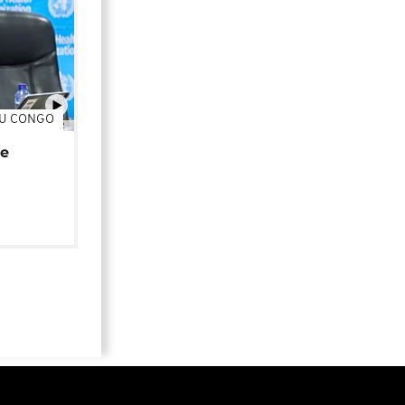
DU CONGO
01:02
de