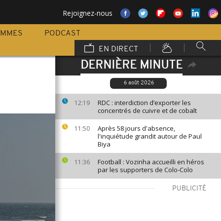
Rejoignez-nous
AMMES
PODCAST
EN DIRECT
DERNIÈRE MINUTE
6 août 2026
RDC : interdiction d’exporter les
12:19
concentrés de cuivre et de cobalt
Après 58 jours d'absence,
11:50
l'inquiétude grandit autour de Paul
Biya
Football : Vozinha accueilli en héros
11:36
par les supporters de Colo-Colo
PUBLICITÉ