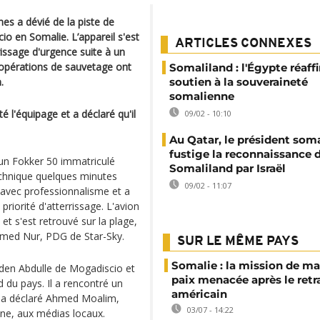
es a dévié de la piste de
io en Somalie. L’appareil s'est
ARTICLES CONNEXES
rrissage d'urgence suite à un
 opérations de sauvetage ont
Somaliland : l'Égypte réaff
.
soutien à la souveraineté
somalienne
é l'équipage et a déclaré qu'il
09/02 - 10:10
Au Qatar, le président som
fustige la reconnaissance 
, un Fokker 50 immatriculé
Somaliland par Israël
echnique quelques minutes
09/02 - 11:07
n avec professionnalisme et a
priorité d'atterrissage. L'avion
 et s'est retrouvé sur la plage,
Ahmed Nur, PDG de Star-Sky.
SUR LE MÊME PAYS
Somalie : la mission de ma
 Aden Abdulle de Mogadiscio et
paix menacée après le retr
rd du pays. Il a rencontré un
américain
, a déclaré Ahmed Moalim,
03/07 - 14:22
enne, aux médias locaux.