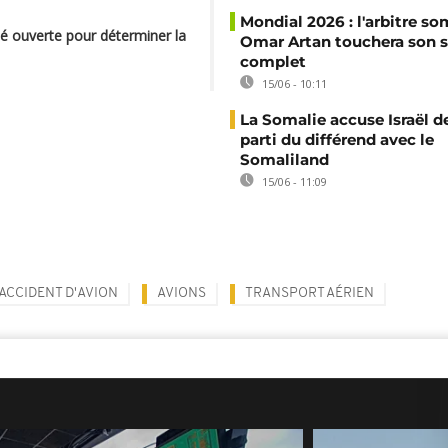
Mondial 2026 : l'arbitre so
té ouverte pour déterminer la
Omar Artan touchera son s
complet
15/06 - 10:11
La Somalie accuse Israël de
parti du différend avec le
Somaliland
15/06 - 11:09
ACCIDENT D'AVION
AVIONS
TRANSPORT AÉRIEN