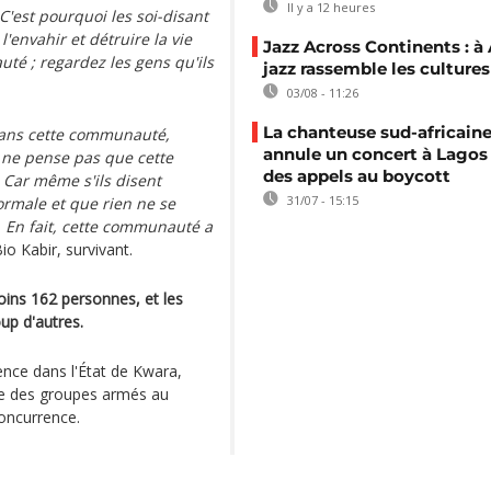
Il y a 12 heures
C'est pourquoi les soi-disant
envahir et détruire la vie
Jazz Across Continents : à 
té ; regardez les gens qu'ils
jazz rassemble les cultures
03/08 - 11:26
La chanteuse sud-africaine
 dans cette communauté,
annule un concert à Lagos
 ne pense pas que cette
des appels au boycott
 Car même s'ils disent
31/07 - 15:15
rmale et que rien ne se
. En fait, cette communauté a
o Kabir, survivant.
oins 162 personnes, et les
up d'autres.
ence dans l'État de Kwara,
que des groupes armés au
concurrence.