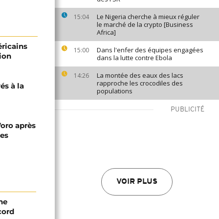
Le Nigeria cherche à mieux réguler
15:04
le marché de la crypto [Business
Africa]
éricains
Dans l'enfer des équipes engagées
15:00
ion
dans la lutte contre Ebola
La montée des eaux des lacs
14:26
rapproche les crocodiles des
és à la
populations
PUBLICITÉ
Woro après
nes
VOIR PLUS
ne
cord