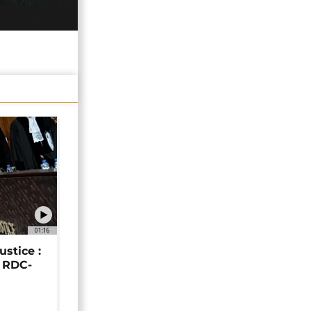
01:16
ustice :
e RDC-