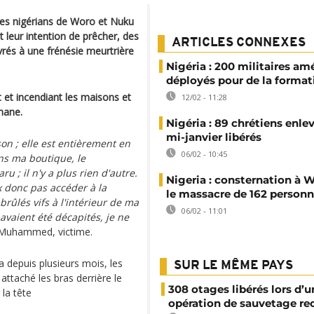
ges nigérians de Woro et Nuku
 leur intention de prêcher, des
ARTICLES CONNEXES
rés à une frénésie meurtrière
Nigéria : 200 militaires am
déployés pour de la format
t et incendiant les maisons et
12/02 - 11:28
mane.
Nigéria : 89 chrétiens enlev
mi-janvier libérés
n ; elle est entièrement en
06/02 - 10:45
ns ma boutique, le
ru ; il n'y a plus rien d'autre.
Nigeria : consternation à 
x donc pas accéder à la
le massacre de 162 person
rûlés vifs à l'intérieur de ma
06/02 - 11:01
 avaient été décapités, je ne
Muhammed, victime.
a depuis plusieurs mois, les
SUR LE MÊME PAYS
attaché les bras derrière le
308 otages libérés lors d’u
 la tête
opération de sauvetage re