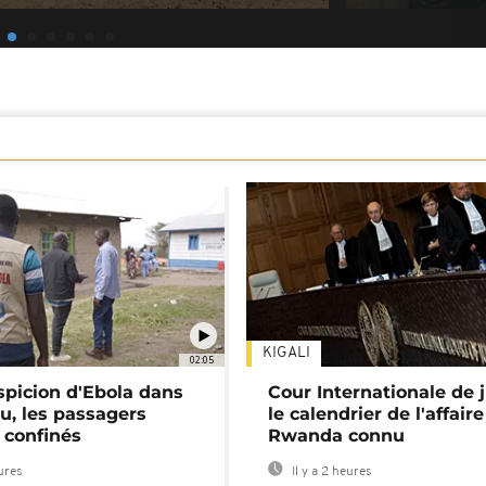
KIGALI
02:05
spicion d'Ebola dans
Cour Internationale de j
u, les passagers
le calendrier de l'affair
 confinés
Rwanda connu
eures
Il y a 2 heures