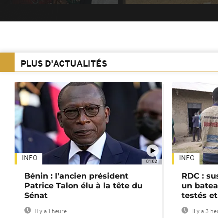
PLUS D'ACTUALITÉS
INFO
INFO
01:02
Bénin : l'ancien président
RDC : su
Patrice Talon élu à la tête du
un batea
Sénat
testés et
Il y a 1 heure
Il y a 3 h