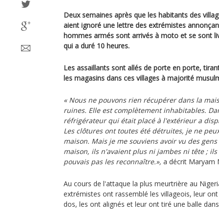
Deux semaines après que les habitants des villa
aient ignoré une lettre des extrémistes annonçant
hommes armés sont arrivés à moto et se sont liv
qui a duré 10 heures.
Les assaillants sont allés de porte en porte, tiran
les magasins dans ces villages à majorité musul
« Nous ne pouvons rien récupérer dans la maiso
ruines. Elle est complètement inhabitables. Da
réfrigérateur qui était placé à l'extérieur a dispa
Les clôtures ont toutes été détruites, je ne peu
maison. Mais je me souviens avoir vu des gens b
maison, ils n'avaient plus ni jambes ni tête ; ils
pouvais pas les reconnaître.»,
a décrit Maryam 
Au cours de l'attaque la plus meurtrière au Nigeri
extrémistes ont rassemblé les villageois, leur ont 
dos, les ont alignés et leur ont tiré une balle dans