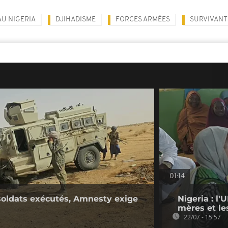
AU NIGERIA
DJIHADISME
FORCES ARMÉES
SURVIVANT
01:14
 soldats exécutés, Amnesty exige
Nigeria : l'
mères et le
22/07 - 15:57