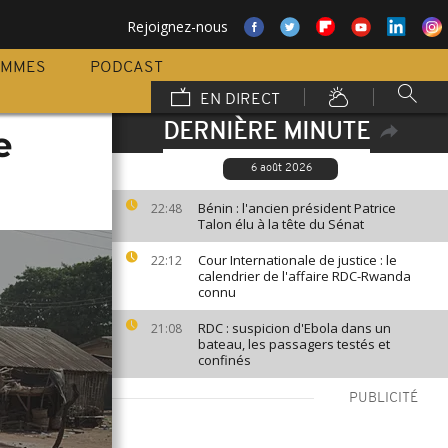
Rejoignez-nous
AMMES
PODCAST
EN DIRECT
DERNIÈRE MINUTE
e
6 août 2026
Bénin : l'ancien président Patrice
22:48
Talon élu à la tête du Sénat
Cour Internationale de justice : le
22:12
calendrier de l'affaire RDC-Rwanda
connu
RDC : suspicion d'Ebola dans un
21:08
bateau, les passagers testés et
confinés
PUBLICITÉ