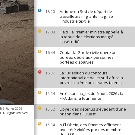
Afrique du Sud : le départ de
18:20
travailleurs migrants fragilise
l'industrie textile
Haïti : le Premier ministre appelle à
17:08
la tenue des élections malgré
l'insécurité
Ceuta : la Garde civile ouvre un
16:44
bureau dédié aux personnes
portées disparues
La 13ᵉ édition du concours
16:37
international de ballet sud-africain
ouvre la scène aux jeunes talents
Arrêt sur images du 6 août 2026 : la
15:54
FIFA dans la tourmente
i 5 février 2026.
-
Libye : des détenus s'évadent d'une
15:52
. All rights reserved
prison dans l'Ouest
A El-Obeid, des femmes affirment
15:34
avoir été violées par des membres
des FSR