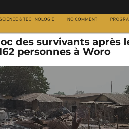
S
SCIENCE & TECHNOLOGIE
NO COMMENT
PROGR
hoc des survivants après l
162 personnes à Woro