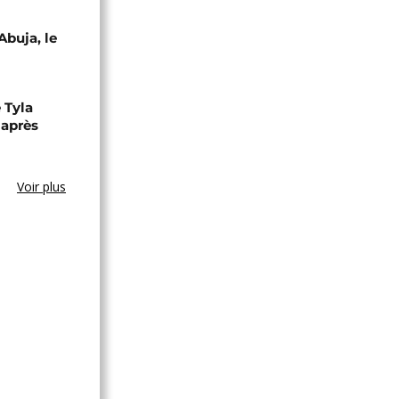
Abuja, le
 Tyla
 après
Voir plus